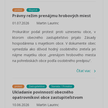
protest
Majetok
Právny režim prenájmu hrobových miest
01.07.2026
Martin Laurinc
Prokurátor podal protest proti uzneseniu obce, v
ktorom obecného zastupiteľstvo prijalo Zásady
hospodárenia s majetkom obce. V dokumente obec
vymedzila ako dôvod hodný osobitného zreteľa pri
nájme majetku obce „prenájom hrobového miesta
na pohrebiskách obce podľa osobitného predpisu“.
Čítať viac
protest
Zastupiteľstvo
Starosta / Primátor
Ukladanie povinností obecného
opatrovníkovi obce zastupiteľstvom
10.06.2026
Martin Laurinc