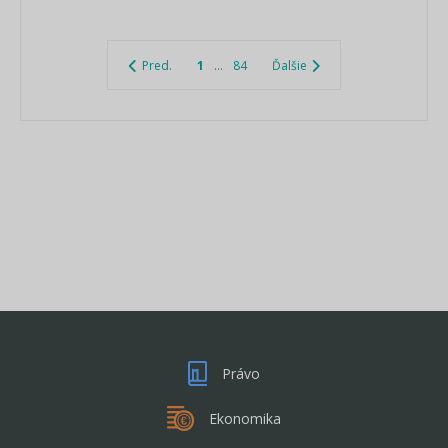
Pred.
1
...
84
Ďalšie
Právo
Ekonomika