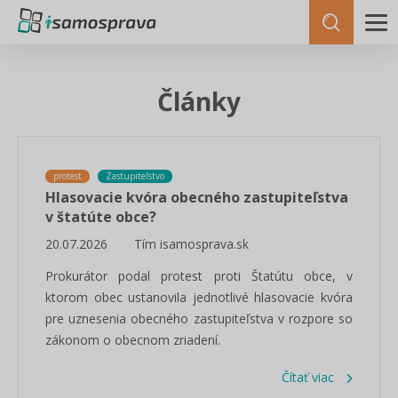
Články
protest
Zastupiteľstvo
Hlasovacie kvóra obecného zastupiteľstva
v štatúte obce?
20.07.2026
Tím isamosprava.sk
Prokurátor podal protest proti Štatútu obce, v
ktorom obec ustanovila jednotlivé hlasovacie kvóra
pre uznesenia obecného zastupiteľstva v rozpore so
zákonom o obecnom zriadení.
Čítať viac