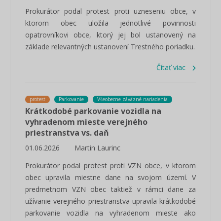
Prokurátor podal protest proti uzneseniu obce, v
ktorom obec uložila jednotlivé povinnosti
opatrovníkovi obce, ktorý jej bol ustanovený na
základe relevantných ustanovení Trestného poriadku.
Čítať viac
protest
Parkovanie
Všeobecne záväzné nariadenia
Krátkodobé parkovanie vozidla na
vyhradenom mieste verejného
priestranstva vs. daň
01.06.2026
Martin Laurinc
Prokurátor podal protest proti VZN obce, v ktorom
obec upravila miestne dane na svojom území. V
predmetnom VZN obec taktiež v rámci dane za
užívanie verejného priestranstva upravila krátkodobé
parkovanie vozidla na vyhradenom mieste ako