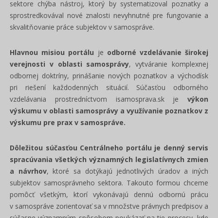
sektore chýba nástroj, ktorý by systematizoval poznatky a
sprostredkovával nové znalosti nevyhnutné pre fungovanie a
skvalitňovanie práce subjektov v samospráve.
Hlavnou misiou portálu
je
odborné vzdelávanie širokej
verejnosti v oblasti samosprávy
, vytváranie komplexnej
odbornej doktríny, prinášanie nových poznatkov a východísk
pri riešení každodenných situácií. Súčasťou odborného
vzdelávania prostredníctvom isamosprava.sk je
výkon
výskumu v oblasti samosprávy a využívanie poznatkov z
výskumu pre prax v samospráve.
Dôležitou súčasťou Centrálneho portálu je denný servis
spracúvania všetkých významných legislatívnych zmien
a návrhov
, ktoré sa dotýkajú jednotlivých úradov a iných
subjektov samosprávneho sektora. Takouto formou chceme
pomôcť všetkým, ktorí vykonávajú dennú odbornú prácu
v samospráve zorientovať sa v množstve právnych predpisov a
súčasne významným spôsobom poukázať na tie procesy, kde