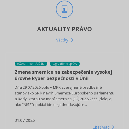
AKTUALITY PRÁVO
Všetky
eGovernment/eDáta
Legislatívne správy
Zmena smernice na zabezpečenie vysokej
úrovne kyber bezpečnosti v Únii
Dňa 29.07.2026 bolo v MPK zverejnené predbežné
stanovisko SR k návrh Smernice Európskeho parlamentu
a Rady, ktorou sa mení smernica (EÚ) 2022/2555 (ďalej aj
ako “NIS2”), pokiaľ ide o zjednodušujúce...
31.07.2026
Čítať viac