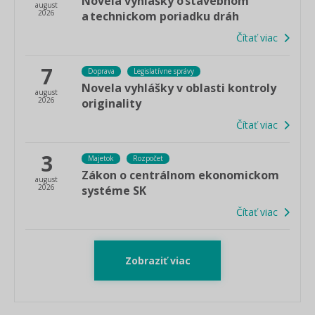
Novela vyhlášky o stavebnom
august
2026
a technickom poriadku dráh
Čítať viac
7
Doprava
Legislatívne správy
Novela vyhlášky v oblasti kontroly
august
2026
originality
Čítať viac
3
Majetok
Rozpočet
Zákon o centrálnom ekonomickom
august
2026
systéme SK
Čítať viac
Zobraziť viac