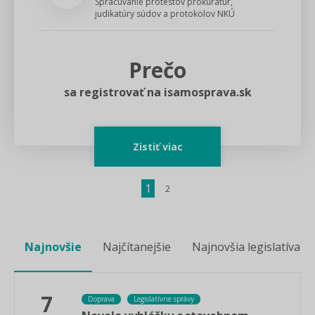
Spracúvanie protestov prokuratúr,
judikatúry súdov a protokolov NKÚ
Prečo
sa registrovať na isamosprava.sk
Zistiť viac
1
2
Najnovšie
Najčítanejšie
Najnovšia legislatíva
7
Doprava
Legislatívne správy