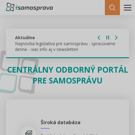
Aktuálne
Najnovšia legislatíva pre samosprávu - spracúvame
denne - viac info aj v newsletteri
CENTRÁLNY ODBORNÝ PORTÁL
PRE SAMOSPRÁVU
Široká databáza
isamosprava.sk ꟾ i3 právo