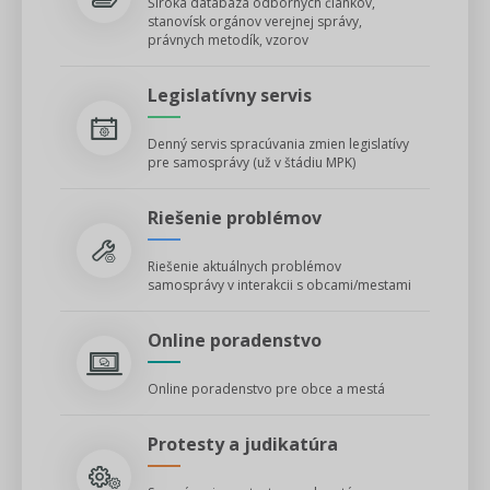
Široká databáza odborných článkov,
Odpovede nájdete u nás - prípadové
stanovísk orgánov verejnej správy,
štúdie, články a poradenstvo
právnych metodík, vzorov
Jedinečný servis
Legislatívny servis
pre všetky obce/mestá,
Denný servis spracúvania zmien legislatívy
starostov/primátorov, poslancov
pre samosprávy (už v štádiu MPK)
Riešenie problémov
Legislatívne správy pre každého
Riešenie aktuálnych problémov
- len u nás
samosprávy v interakcii s obcami/mestami
Online poradenstvo
LEGISLATIVA
Online poradenstvo pre obce a mestá
Protesty a judikatúra