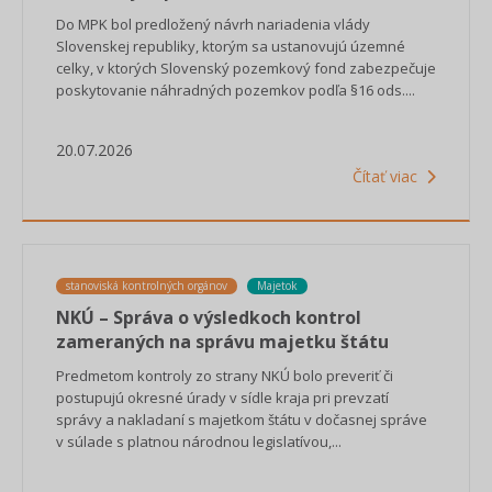
Do MPK bol predložený návrh nariadenia vlády
Slovenskej republiky, ktorým sa ustanovujú územné
celky, v ktorých Slovenský pozemkový fond zabezpečuje
poskytovanie náhradných pozemkov podľa §16 ods....
20.07.2026
Čítať viac
stanoviská kontrolných orgánov
Majetok
NKÚ – Správa o výsledkoch kontrol
zameraných na správu majetku štátu
Predmetom kontroly zo strany NKÚ bolo preveriť či
postupujú okresné úrady v sídle kraja pri prevzatí
správy a nakladaní s majetkom štátu v dočasnej správe
v súlade s platnou národnou legislatívou,...