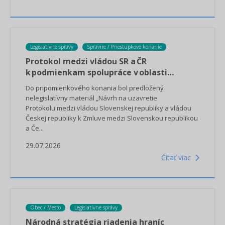
Legislatívne správy
Správne / Priestupkové konanie
Protokol medzi vládou SR a ČR
k podmienkam spolupráce v oblasti
priestupkov
Do pripomienkového konania bol predložený
nelegislatívny materiál „Návrh na uzavretie
Protokolu medzi vládou Slovenskej republiky a vládou
Českej republiky k Zmluve medzi Slovenskou republikou
a Če...
29.07.2026
Čítať viac
Obec / Mesto
Legislatívne správy
Národná stratégia riadenia hraníc