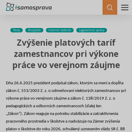
Školy
Rozpočet
Interné riadenie
Legislatívne správy
Zvýšenie platových taríf
zamestnancov pri výkone
práce vo verejnom záujme
Dňa 26.6.2025 prezident podpís
al zákon, kt
orým sa mení a dopĺňa
zákon č. 553/2003 Z. z. o odmeňovaní niektorých zamestnancov pri
výkone práce vo verejnom záujme a zákon č. 138/2019 Z. z. o
pedagogických a odborných zamestnancoch (ďalej len
„Zákon“). Zákon reaguje na potrebu stabilizácie a zatraktívnenia
pracovného prostredia v školstve a nadväzuje na Zámer zvýšenia
platov v školstve do roku 2026, schválený uznesením vlády SR č. 88