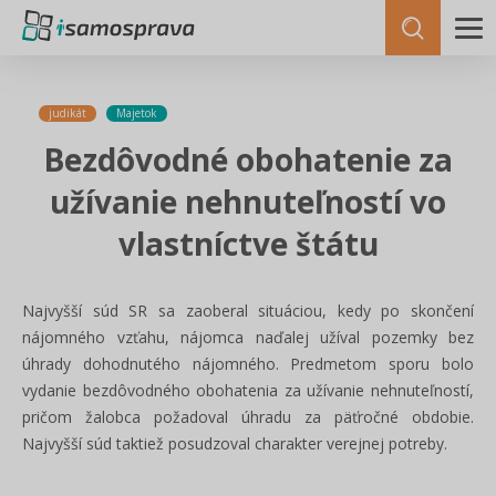
judikát
Majetok
Bezdôvodné obohatenie za
užívanie nehnuteľností vo
vlastníctve štátu
Najvyšší súd SR sa zaoberal situáciou, kedy po skončení
nájomného vzťahu, nájomca naďalej užíval pozemky bez
úhrady dohodnutého nájomného. Predmetom sporu bolo
vydanie bezdôvodného obohatenia za užívanie nehnuteľností,
pričom žalobca požadoval úhradu za päťročné obdobie.
Najvyšší súd taktiež posudzoval charakter verejnej potreby.