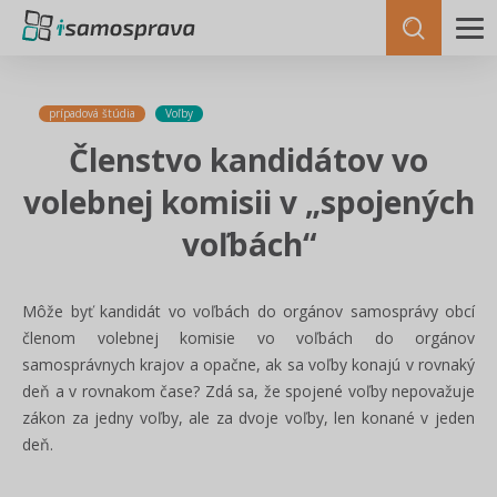
prípadová štúdia
Voľby
Členstvo kandidátov vo
volebnej komisii v „spojených
voľbách“
Môže byť kandidát vo voľbách do orgánov samosprávy obcí
členom volebnej komisie vo voľbách do orgánov
samosprávnych krajov a opačne, ak sa voľby konajú v rovnaký
deň a v rovnakom čase? Zdá sa, že spojené voľby nepovažuje
zákon za jedny voľby, ale za dvoje voľby, len konané v jeden
deň.