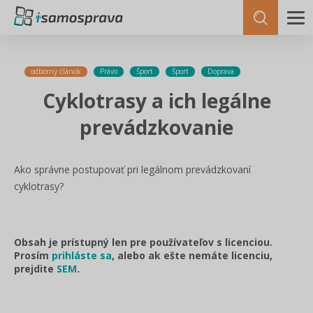
odborný článok
Právo
Šport
Šport
Doprava
Cyklotrasy a ich legálne
prevádzkovanie
Ako správne postupovať pri legálnom prevádzkovaní
cyklotrasy?
Obsah je prístupný len pre používateľov s licenciou.
Prosím
prihláste sa
, alebo ak ešte nemáte licenciu,
prejdite
SEM
.