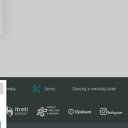
Zisti viac
onomika
Servis
Obecný a mestský úrad