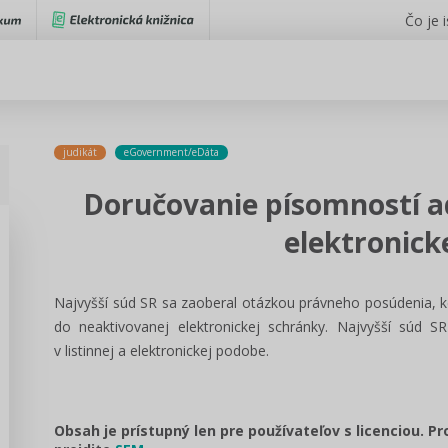
Čo je 
judikát
eGovernment/eDáta
Doručovanie písomností a
elektronick
Najvyšší súd SR sa zaoberal otázkou právneho posúdenia, ke
do neaktivovanej elektronickej schránky. Najvyšší súd S
v listinnej a elektronickej podobe.
Obsah je prístupný len pre používateľov s licenciou. P