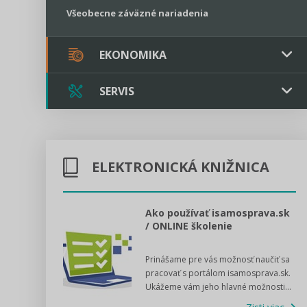
Všeobecne záväzné nariadenia
EKONOMIKA
SERVIS
Verejné obstarávanie
Majetok / Rozpočet
Triple licencia
Majetok
Sociálne podniky
ELEKTRONICKÁ KNIŽNICA
Kontakt
Rozpočet
Štátna pomoc
Online poradenstvo
l voľby 2022
Ako používať isamosprava.sk
/ ONLINE školenie
Tlačová agentúra
dný manuál pre
Prinášame pre vás možnosť naučiť sa
 poslanca obce,
VIDEO produkcia
pracovať s portálom isamosprava.sk.
v...
Ukážeme vám jeho hlavné možnosti...
Zisti viac
Štátna pomoc a GDPR asistencia