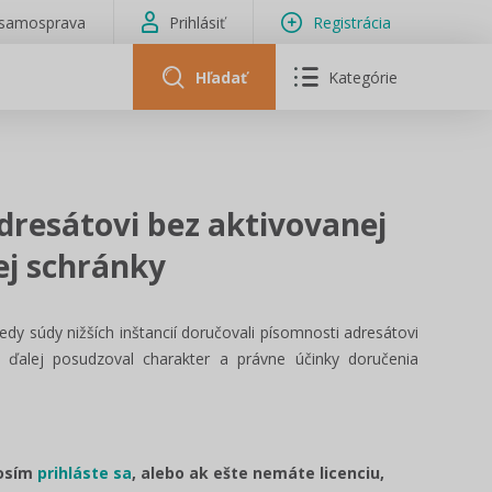
isamosprava
Prihlásiť
Registrácia
Hľadať
Kategórie
dresátovi bez aktivovanej
ej schránky
dy súdy nižších inštancií doručovali písomnosti adresátovi
R ďalej posudzoval charakter a právne účinky doručenia
rosím
prihláste sa
, alebo ak ešte nemáte licenciu,