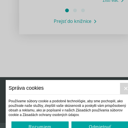
Zisti viac
Právne služby GPL
Prejsť do knižnice
Informácie COVID19
Legislatívne správy
Výskumný inštitút isamosprava.sk
Newsletter
Správa cookies
Právo
Ek
Používame súbory cookie a podobné technológie, aby sme pochopili, ako
používate naše služby, zlepšili vaše skúsenosti a poskytli vám prispôsobený
obsah a reklamu, ako je popísané v našich Zásadách používania súborov
cookie a Zásadách ochrany osobných údajov.
Rozumiem
Odmietnuť