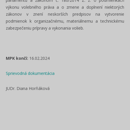
parlamentu a zákonom č. 180/2014 Z. z. o podmienkach
výkonu volebného práva a o zmene a doplnení niektorých
zákonov v znení neskorších predpisov na vytvorenie
podmienok k organizačnému, materiálnemu a technickému
zabezpečeniu prípravy a vykonania volieb.
MPK končí:
16.02.2024
Sprievodná dokumentácia
JUDr. Diana Horňáková