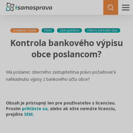
prípadová štúdia
Právo
Zastupiteľstvo
Hlavný kontrolór obce
Kontrola bankového výpisu
obce poslancom?
Má poslanec obecného zastupiteľstva právo požadovať k
nahliadnutiu výpisy z bankového účtu obce?
Obsah je prístupný len pre používateľov s licenciou.
Prosím
prihláste sa
, alebo ak ešte nemáte licenciu,
prejdite
SEM
.