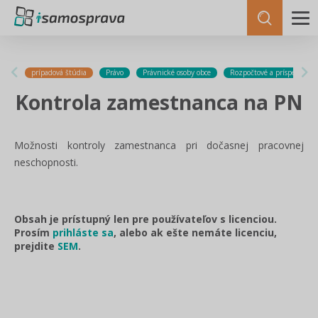
prípadová štúdia
Právo
Právnické osoby obce
Rozpočtové a príspevkové 
Kontrola zamestnanca na PN
Možnosti kontroly zamestnanca pri dočasnej pracovnej
neschopnosti.
Obsah je prístupný len pre používateľov s licenciou.
Prosím
prihláste sa
, alebo ak ešte nemáte licenciu,
prejdite
SEM
.