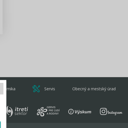
Zisti viac
onomika
Servis
Obecný a mestský úrad