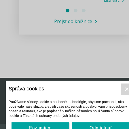
Zisti viac
Právne služby GPL
Prejsť do knižnice
Informácie COVID19
Legislatívne správy
Výskumný inštitút isamosprava.sk
Newsletter
Správa cookies
Právo
Ek
Používame súbory cookie a podobné technológie, aby sme pochopili, ako
používate naše služby, zlepšili vaše skúsenosti a poskytli vám prispôsobený
obsah a reklamu, ako je popísané v našich Zásadách používania súborov
cookie a Zásadách ochrany osobných údajov.
Rozumiem
Odmietnuť