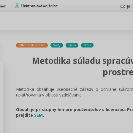
Čo je 
odborné stanovisko
Školy
Právo
Školy
Metodika súladu spracú
prostre
Metodika obsahuje všeobecné zásady o ochrane súkromi
uplatňovania v oblasti vzdelávania.
Obsah je prístupný len pre používateľov s licenciou. P
prejdite
SEM
.