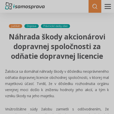
judikát
Doprava
Právnické osoby obce
Náhrada škody akcionárovi
dopravnej spoločnosti za
odňatie dopravnej licencie
Žalobca sa domáhal náhrady škody v dôsledku neoprávneného
odňatia dopravnej licencie obchodnej spoločnosti, v ktorej mal
majetkovú účasť. Tvrdil, že v dôsledku rozhodnutia orgánu
verejnej moci došlo k zníženiu hodnoty jeho akcií, a tým k
vzniku škody na jeho majetku.
Vnútroštátne súdy žalobu zamietli s odôvodnením, že