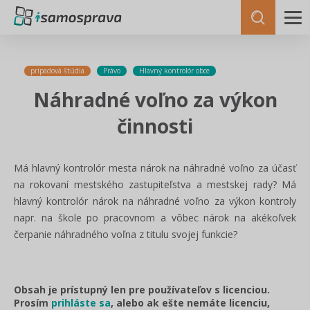
prípadová štúdia
Právo
Hlavný kontrolór obce
Náhradné voľno za výkon
činnosti
Má hlavný kontrolór mesta nárok na náhradné voľno za účasť
na rokovaní mestského zastupiteľstva a mestskej rady? Má
hlavný kontrolór nárok na náhradné voľno za výkon kontroly
napr. na škole po pracovnom a vôbec nárok na akékoľvek
čerpanie náhradného voľna z titulu svojej funkcie?
Obsah je prístupný len pre používateľov s licenciou.
Prosím
prihláste sa
, alebo ak ešte nemáte licenciu,