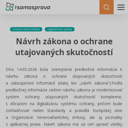
eGovernment/eDáta
Legislatívne správy
Návrh zákona o ochrane
utajovaných skutočností
Dňa 14.05.2026 bola zverejnená predbežná informácia k
návrhu zákona o ochrane utajovaných skutočností
a zabezpečení informácií (ďalej len „návrh zákona“).Podľa
predbežnej informácie cieľom návrhu zákona je modernizovať
systém ochrany utajovaných skutočností komplexne,
s dôrazom na digitalizáciu systému ochrany, pričom bude
zohľadňovať nielen štandardy a pravidlá Európskej únie
a Organizácie Severoatlantickej zmluvy, ale aj poznatky
z aplikačnej praxe. Návrh zákona má za cieľ upraviť všetky