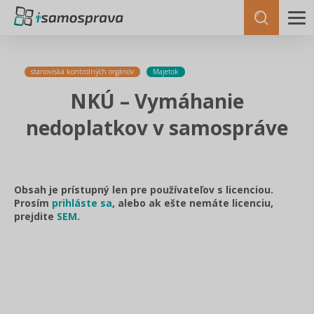
stanoviská kontrolných orgánov
Majetok
NKÚ – Vymáhanie
nedoplatkov v samospráve
Obsah je prístupný len pre používateľov s licenciou.
Prosím
prihláste sa
, alebo ak ešte nemáte licenciu,
prejdite
SEM
.