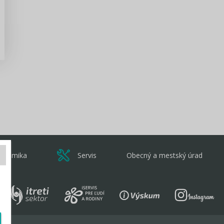
Zisti viac
onomika
Servis
Obecný a mestský úrad