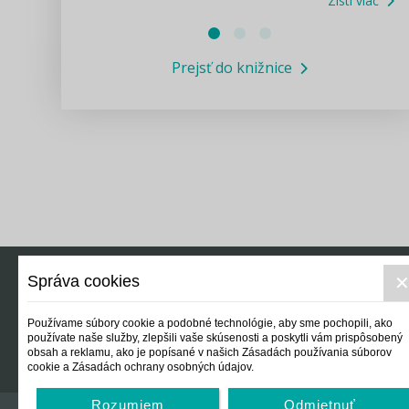
Zisti viac
Právne služby GPL
Prejsť do knižnice
Informácie COVID19
Legislatívne správy
Výskumný inštitút isamosprava.sk
Newsletter
Správa cookies
Právo
Ek
Používame súbory cookie a podobné technológie, aby sme pochopili, ako
používate naše služby, zlepšili vaše skúsenosti a poskytli vám prispôsobený
obsah a reklamu, ako je popísané v našich Zásadách používania súborov
cookie a Zásadách ochrany osobných údajov.
Rozumiem
Odmietnuť