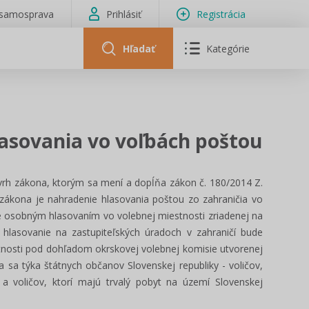
isamosprava
Prihlásiť
Registrácia
Hľadať
Kategórie
lasovania vo voľbách poštou
rh zákona, ktorým sa mení a dopĺňa zákon č. 180/2014 Z.
zákona je nahradenie hlasovania poštou zo zahraničia vo
de osobným hlasovaním vo volebnej miestnosti zriadenej na
 hlasovanie na zastupiteľských úradoch v zahraničí bude
nosti pod dohľadom okrskovej volebnej komisie utvorenej
 sa týka štátnych občanov Slovenskej republiky - voličov,
 a voličov, ktorí majú trvalý pobyt na území Slovenskej