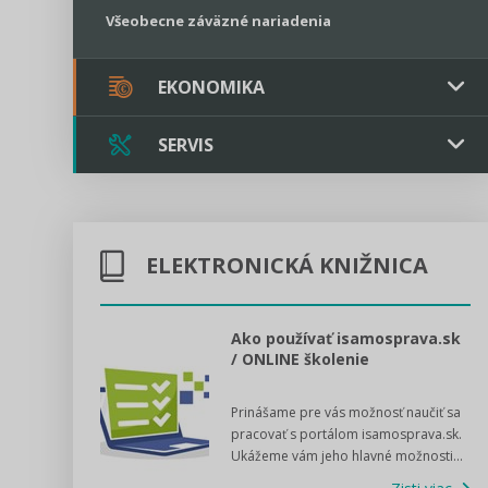
Všeobecne záväzné nariadenia
EKONOMIKA
SERVIS
Verejné obstarávanie
Majetok / Rozpočet
Triple licencia
Majetok
Sociálne podniky
ELEKTRONICKÁ KNIŽNICA
Kontakt
Rozpočet
Štátna pomoc
Online poradenstvo
l voľby 2022
Ako používať isamosprava.sk
/ ONLINE školenie
Tlačová agentúra
dný manuál pre
Prinášame pre vás možnosť naučiť sa
 poslanca obce,
VIDEO produkcia
pracovať s portálom isamosprava.sk.
v...
Ukážeme vám jeho hlavné možnosti...
Zisti viac
Štátna pomoc a GDPR asistencia