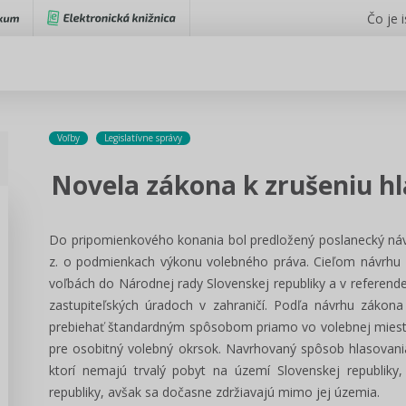
Čo je 
Voľby
Legislatívne správy
Novela zákona k zrušeniu h
Do pripomienkového konania bol predložený poslanecký náv
z. o podmienkach výkonu volebného práva. Cieľom návrhu 
voľbách do Národnej rady Slovenskej republiky a v referen
zastupiteľských úradoch v zahraničí. Podľa návrhu zákona
prebiehať štandardným spôsobom priamo vo volebnej miest
pre osobitný volebný okrsok. Navrhovaný spôsob hlasovania
ktorí nemajú trvalý pobyt na území Slovenskej republiky,
republiky, avšak sa dočasne zdržiavajú mimo jej územia.