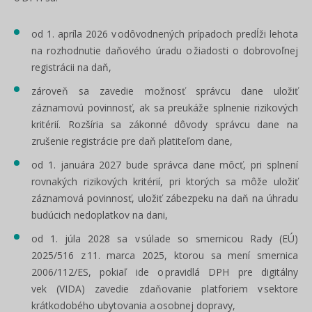
od 1. apríla 2026 v odôvodnených prípadoch predĺži lehota
na rozhodnutie daňového úradu o žiadosti o dobrovoľnej
registrácii na daň,
zároveň sa zavedie možnosť správcu dane uložiť
záznamovú povinnosť, ak sa preukáže splnenie rizikových
kritérií. Rozšíria sa zákonné dôvody správcu dane na
zrušenie registrácie pre daň platiteľom dane,
od 1. januára 2027 bude správca dane môcť, pri splnení
rovnakých rizikových kritérií, pri ktorých sa môže uložiť
záznamová povinnosť, uložiť zábezpeku na daň na úhradu
budúcich nedoplatkov na dani,
od 1. júla 2028 sa v súlade so smernicou Rady (EÚ)
2025/516 z 11. marca 2025, ktorou sa mení smernica
2006/112/ES, pokiaľ ide o pravidlá DPH pre digitálny
vek (VIDA) zavedie zdaňovanie platforiem v sektore
krátkodobého ubytovania a osobnej dopravy,