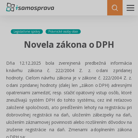
Legislatívne správy
Právnické osoby obce
Novela zákona o DPH
Dňa 12.12.2025 bola zverejnená predbežná informácia
k návrhu zákona č. 222/2004 Z. z. o dani z pridanej
hodnoty. Cieľom návrhu zákona je v zákone č. 222/2004 Z. z.
o dani z pridanej hodnoty (ďalej len „zákon o DPH) adresnými
opatreniami zamedziť, resp. sťažiť opätovný vstup osôb, ktoré
zneužívajú systém DPH do tohto systému, cez iné reťazovo
založené spoločnosti, a to predĺžením lehoty na registráciu pri
dobrovoľnej registrácii na daň, uložením zábezpeky na daň,
uložením záznamovej povinnosti alebo rozšírením dôvodov na
zrušenie registrácie na daň. Zmenami a doplnením zákona
o DPH sa: