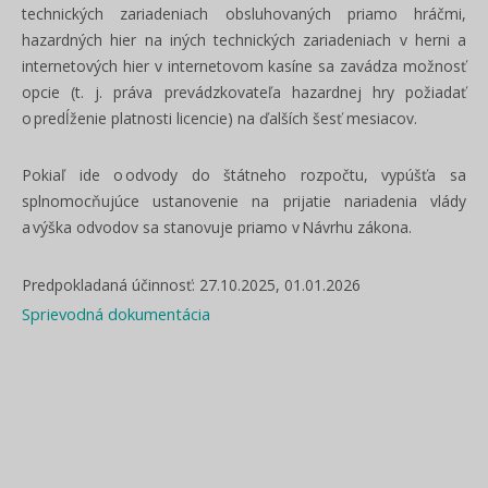
technických zariadeniach obsluhovaných priamo hráčmi,
hazardných hier na iných technických zariadeniach v herni a
internetových hier v internetovom kasíne sa zavádza možnosť
opcie (t. j. práva prevádzkovateľa hazardnej hry požiadať
o predĺženie platnosti licencie) na ďalších šesť mesiacov.
Pokiaľ ide o odvody do štátneho rozpočtu, vypúšťa sa
splnomocňujúce ustanovenie na prijatie nariadenia vlády
a výška odvodov sa stanovuje priamo v Návrhu zákona.
Predpokladaná účinnosť: 27.10.2025, 01.01.2026
Sprievodná dokumentácia