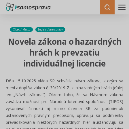
Obec / Mesto
Legislatívne správy
Novela zákona o hazardných
hrách k prevzatiu
individuálnej licencie
Dňa 15.10.2025 vláda SR schválila návrh zákona, ktorým sa
mení a dopĺňa zákon č. 30/2019 Z. z. o hazardných hrách (ďalej
len „Návrh zákona“). Okrem toho, že sa Návrhom zákona
zavádza možnosť pre Národnú lotériovú spoločnosť (TIPOS)
vykonávať činnosti aj mimo územia SR za podmienok
ustanovených právnym predpisom, upravujú sa podmienky
prevádzkovania niektorých hazardných hier a ustanovujú sa