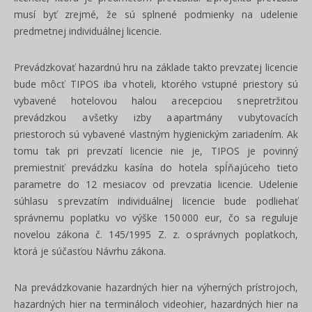
musí byť zrejmé, že sú splnené podmienky na udelenie
predmetnej individuálnej licencie.
Prevádzkovať hazardnú hru na základe takto prevzatej licencie
bude môcť TIPOS iba v hoteli, ktorého vstupné priestory sú
vybavené hotelovou halou a recepciou s nepretržitou
prevádzkou a všetky izby a apartmány v ubytovacích
priestoroch sú vybavené vlastným hygienickým zariadením. Ak
tomu tak pri prevzatí licencie nie je, TIPOS je povinný
premiestniť prevádzku kasína do hotela spĺňajúceho tieto
parametre do 12 mesiacov od prevzatia licencie. Udelenie
súhlasu s prevzatím individuálnej licencie bude podliehať
správnemu poplatku vo výške 150 000 eur, čo sa reguluje
novelou zákona č. 145/1995 Z. z. o správnych poplatkoch,
ktorá je súčasťou Návrhu zákona.
Na prevádzkovanie hazardných hier na výherných prístrojoch,
hazardných hier na termináloch videohier, hazardných hier na