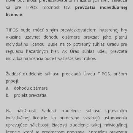
nové povinnosti prevádzkovateľom hazardných hier, zavádza
sa pre TIPOS možnosť tzv.
prevzatia individuálnej
licencie.
TIPOS bude môcť s iným prevádzkovateľom hazardnej hry
v kasíne uzavrieť dohodu o zámere prevziať jeho platnú
individuálnu licenciu. Bude na to potrebný súhlas Úradu pre
reguláciu hazardných hier. Ak Úrad súhlas udelí, prevzatá
individuálna licencia bude trvať ešte šesť rokov.
Žiadosť o udelenie súhlasu predkladá Úradu TIPOS, pričom
pripojí:
a. dohodu o zámere
b. projekt prevzatia.
Na náležitosti žiadosti o udelenie súhlasu s prevzatím
individuálnej licencie sa primerane vzťahujú ustanovenia
upravujúce náležitosti žiadosti o udelenie takej individuálnej
licencie, ktorá je predmetom prevzatia. Z projektu prevzatia