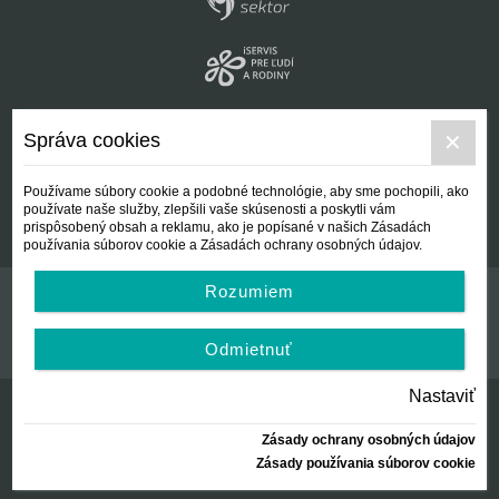
Správa cookies
Používame súbory cookie a podobné technológie, aby sme pochopili, ako
používate naše služby, zlepšili vaše skúsenosti a poskytli vám
prispôsobený obsah a reklamu, ako je popísané v našich Zásadách
používania súborov cookie a Zásadách ochrany osobných údajov.
Rozumiem
Kontakt
Všeobecné podmienky
Odmietnuť
Nastaviť
Zásady ochrany osobných údajov
© Centrálna nezisková spoločnosť | since 2012
Zásady používania súborov cookie
created by:
AZARA, s.r.o.
2026