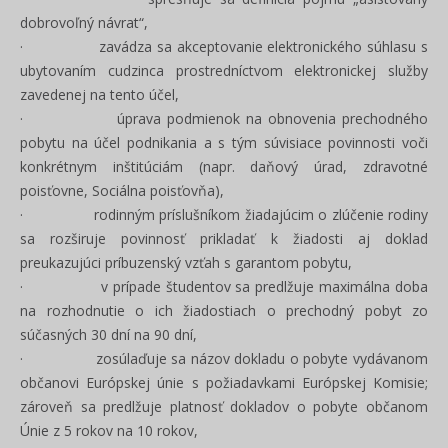
dobrovoľný návrat“,
· zavádza sa akceptovanie elektronického súhlasu s
ubytovaním cudzinca prostredníctvom elektronickej služby
zavedenej na tento účel,
· úprava podmienok na obnovenia prechodného
pobytu na účel podnikania a s tým súvisiace povinnosti voči
konkrétnym inštitúciám (napr. daňový úrad, zdravotné
poisťovne, Sociálna poisťovňa),
· rodinným príslušníkom žiadajúcim o zlúčenie rodiny
sa rozširuje povinnosť prikladať k žiadosti aj doklad
preukazujúci príbuzenský vzťah s garantom pobytu,
· v prípade študentov sa predlžuje maximálna doba
na rozhodnutie o ich žiadostiach o prechodný pobyt zo
súčasných 30 dní na 90 dní,
· zosúlaďuje sa názov dokladu o pobyte vydávanom
občanovi Európskej únie s požiadavkami Európskej Komisie;
zároveň sa predlžuje platnosť dokladov o pobyte občanom
Únie z 5 rokov na 10 rokov,