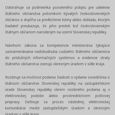
Odstraňuje sa podmienka povoleného pobytu pre udelenie
štátneho občianstva potomkom bývalých československých
občanov a dopĺňa sa predloženie listiny alebo dokladu, ktorým
žiadateľ preukazuje, že jeho predok bol československým
štátnym občanom narodeným na území Slovenskej republiky.
Návrhom zákona sa kompetencie ministerstva týkajúce
zaznamenávania nadobudnutia cudzieho štátneho občianstva
do príslušných informačných systémov a evidencie straty
štátneho občianstva zverujú okresným úradom v sídle kraja.
Rozširuje sa možnosť podania žiadosti o vydanie osvedčenia o
štátnom občianstve Slovenskej republiky na zastupiteľskom
úrade Slovenskej republiky okrem osobného podania aj v
elektronickej podobe alebo prostredníctvom poštovej
prepravy. Definuje sa proces následnej elektronickej
komunikácie medzi zastupiteľským úradom a okresným
úradom v sídle kraja.