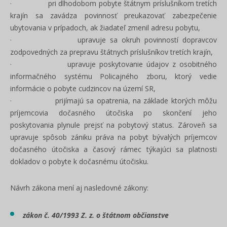
· pri dlhodobom pobyte štátnym príslušníkom tretích
krajín sa zavádza povinnosť preukazovať zabezpečenie
ubytovania v prípadoch, ak žiadateľ zmenil adresu pobytu,
· upravuje sa okruh povinností dopravcov
zodpovedných za prepravu štátnych príslušníkov tretích krajín,
· upravuje poskytovanie údajov z osobitného
informačného systému Policajného zboru, ktorý vedie
informácie o pobyte cudzincov na území SR,
· prijímajú sa opatrenia, na základe ktorých môžu
príjemcovia dočasného útočiska po skončení jeho
poskytovania plynule prejsť na pobytový status. Zároveň sa
upravuje spôsob zániku práva na pobyt bývalých príjemcov
dočasného útočiska a časový rámec týkajúci sa platnosti
dokladov o pobyte k dočasnému útočisku.
Návrh zákona mení aj nasledovné zákony:
zákon č. 40/1993 Z. z. o štátnom občianstve