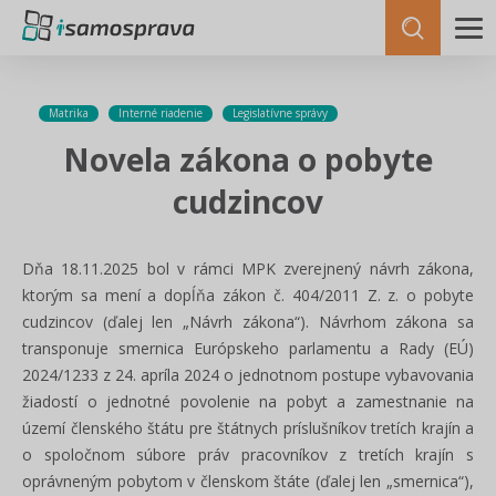
Matrika
Interné riadenie
Legislatívne správy
Novela zákona o pobyte
cudzincov
Dňa 18.11.2025 bol v rámci MPK zverejnený návrh zákona,
ktorým sa mení a dopĺňa zákon č. 404/2011 Z. z. o pobyte
cudzincov (ďalej len „Návrh zákona“). Návrhom zákona sa
transponuje smernica Európskeho parlamentu a Rady (EÚ)
2024/1233 z 24. apríla 2024 o jednotnom postupe vybavovania
žiadostí o jednotné povolenie na pobyt a zamestnanie na
území členského štátu pre štátnych príslušníkov tretích krajín a
o spoločnom súbore práv pracovníkov z tretích krajín s
oprávneným pobytom v členskom štáte (ďalej len „smernica“),