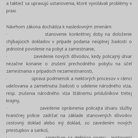
a taktiež sa upravujú ustanovenia, ktoré vyvolávali problémy v
praxi.
Návrhom zákona dochádza k nasledovným zmenám:
· stanovenie konkrétnej doby na doloženie
chýbajúcich dokladov v prípade podania neúplnej žiadosti o
jednotné povolenie na pobyt a zamestnanie,
· zavedenie nových dôvodov, kedy policajný útvar
nezačne konanie o zrušení prechodného pobytu na účel
zamestnania v prípadoch nezamestnanosti,
· úprava podmienok a niektorých procesov v rámci
udeľovania a zamietnutia žiadosti o udelenie národného víza,
resp. zrušenia národného víza štátnemu príslušníkovi tretej
krajiny,
· zavedenie oprávnenia policajta útvaru služby
hraničnej polície zadržať na základe stanovených dôvodov
cestovný doklad alebo iný doklad, so zavedením nových
priestupkov a sankcií,
· spresňuje sa definícia pojmu „asistovaný