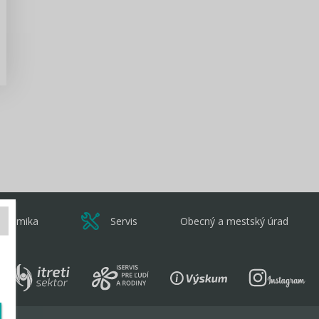
Zisti viac
onomika
Servis
Obecný a mestský úrad