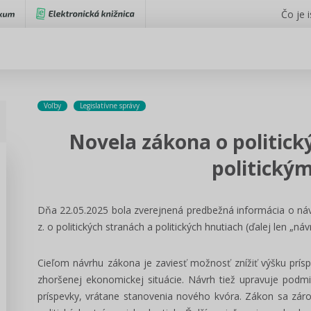
Čo je 
Voľby
Legislatívne správy
Novela zákona o politick
politický
Dňa 22.05.2025 bola zverejnená predbežná informácia o ná
z. o politických stranách a politických hnutiach (ďalej len „ná
Cieľom návrhu zákona je zaviesť možnosť znížiť výšku prísp
zhoršenej ekonomickej situácie. Návrh tiež upravuje podmie
príspevky, vrátane stanovenia nového kvóra. Zákon sa záro