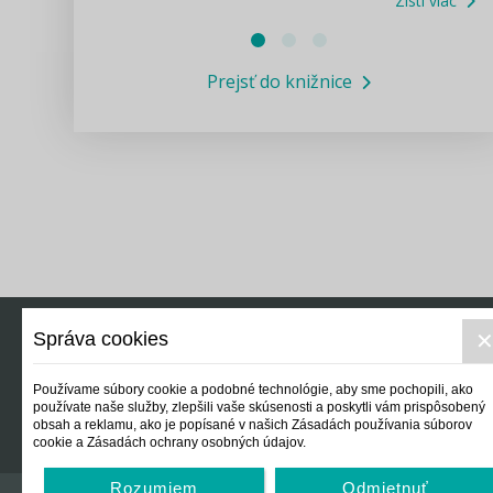
Zisti viac
Právne služby GPL
Prejsť do knižnice
Informácie COVID19
Legislatívne správy
Výskumný inštitút isamosprava.sk
Newsletter
Správa cookies
Právo
Ek
Používame súbory cookie a podobné technológie, aby sme pochopili, ako
používate naše služby, zlepšili vaše skúsenosti a poskytli vám prispôsobený
obsah a reklamu, ako je popísané v našich Zásadách používania súborov
cookie a Zásadách ochrany osobných údajov.
Rozumiem
Odmietnuť