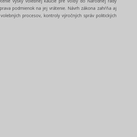
notenie výšky volebnej kaucie pre voľby do Národnej rady
úprava podmienok na jej vrátenie. Návrh zákona zahŕňa aj
 volebných procesov, kontroly výročných správ politických