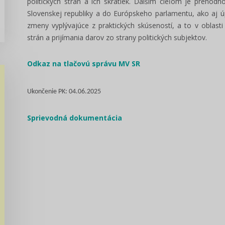
politických strán a ich skratiek. Ďalším cieľom je prehod
Slovenskej republiky a do Európskeho parlamentu, ako aj 
zmeny vyplývajúce z praktických skúseností, a to v oblasti
strán a prijímania darov zo strany politických subjektov.
Odkaz na tlačovú správu MV SR
Ukončenie PK: 04.06.2025
Sprievodná dokumentácia