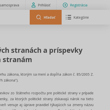
isamosprava
Prihlásiť
Registrácia
Hľadať
Kategórie
ých stranách a príspevky
m stranám
vrhu zákona, ktorým sa mení a dopĺňa zákon č. 85/2005 Z.
vrh zákona“).
evkov zo štátneho rozpočtu pre politické strany v prípade
nky, za ktorých politické strany získavajú nárok na tieto
veň venuje aj úprave pravidiel týkajúcich sa zmeny názvu