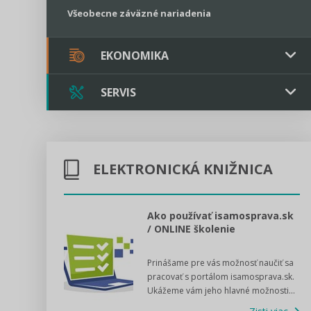
Všeobecne záväzné nariadenia
EKONOMIKA
SERVIS
Verejné obstarávanie
Majetok / Rozpočet
Triple licencia
Majetok
Sociálne podniky
ELEKTRONICKÁ KNIŽNICA
Kontakt
Rozpočet
Štátna pomoc
Online poradenstvo
l voľby 2022
Ako používať isamosprava.sk
/ ONLINE školenie
Tlačová agentúra
dný manuál pre
Prinášame pre vás možnosť naučiť sa
 poslanca obce,
VIDEO produkcia
pracovať s portálom isamosprava.sk.
v...
Ukážeme vám jeho hlavné možnosti...
Zisti viac
Štátna pomoc a GDPR asistencia