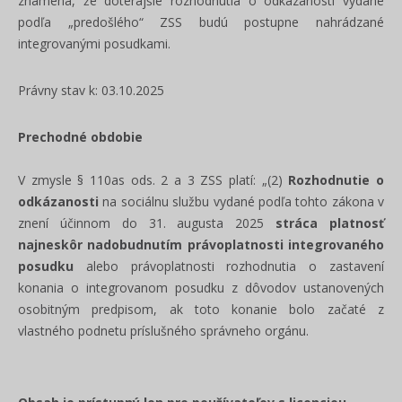
znamená, že doterajšie rozhodnutia o odkázanosti vydané
podľa „predošlého“ ZSS budú postupne nahrádzané
integrovanými posudkami.
Právny stav k: 03.10.2025
Prechodné obdobie
V zmysle § 110as ods. 2 a 3 ZSS platí: „(2)
Rozhodnutie o
odkázanosti
na sociálnu službu vydané podľa tohto zákona v
znení účinnom do 31. augusta 2025
stráca platnosť
najneskôr nadobudnutím právoplatnosti integrovaného
posudku
alebo právoplatnosti rozhodnutia o zastavení
konania o integrovanom posudku z dôvodov ustanovených
osobitným predpisom, ak toto konanie bolo začaté z
vlastného podnetu príslušného správneho orgánu.