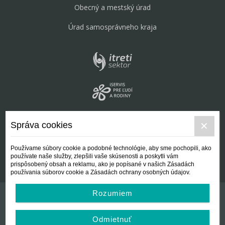
Obecný a mestský úrad
Úrad samosprávneho kraja
Správa cookies
Používame súbory cookie a podobné technológie, aby sme pochopili, ako
používate naše služby, zlepšili vaše skúsenosti a poskytli vám
prispôsobený obsah a reklamu, ako je popísané v našich Zásadách
používania súborov cookie a Zásadách ochrany osobných údajov.
Rozumiem
Kontakt
Všeobecné podmienky
Odmietnuť