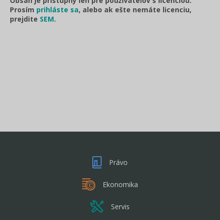
Obsah je prístupný len pre používateľov s licenciou.
Prosím
prihláste sa
, alebo ak ešte nemáte licenciu,
prejdite
SEM
.
Právo
Ekonomika
Servis