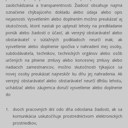
zaobchádzania a transparentnosti. Žiadosť obsahuje najmä
označenie chýbajúceho dokladu alebo údaja alebo opis
nejasnosti. Vysvetlením alebo doplnením možno preukázať aj
skutočnosti, ktoré nastali po uplynutí lehoty na predkladanie
ponúk alebo žiadostí o účasť, ak verejný obstarávateľ alebo
obstarávateľ v súťažných podkladoch neurčí inak; ak
vysvetlenie alebo doplnenie spočíva v nahradení inej osoby,
subdodávateľa, technikov, technických orgánov alebo osôb
určených na plnenie zmluvy alebo koncesnej zmluvy alebo
riadiacich zamestnancov, možno skutočnosti týkajúce sa
novej osoby preukázať najneskôr ku dňu jej nahradenia. Ak
verejný obstarávateľ alebo obstarávateľ neurčí dlhšiu lehotu,
uchádzač alebo záujemca doručí vysvetlenie alebo doplnenie
do
dvoch pracovných dní odo dňa odoslania žiadosti, ak sa
komunikácia uskutočňuje prostredníctvom elektronických
prostriedkov,