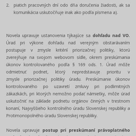
piatich pracovných dní odo dňa doručenia žiadosti, ak sa
komunikácia uskutočňuje inak ako podľa písmena a).
Novela upravuje ustanovenia týkajúce sa
dohľadu nad VO.
Úrad pri výkone dohľadu nad verejným obstarávaním
postupuje v zmysle kritérií priorizačnej politiky, ktorú
zverejňuje na svojom webovom sídle, okrem preskúmania
úkonov kontrolovaného podľa § 169 ods. 1. Úrad môže
odmietnuť podnet, ktorý nepredstavuje prioritu v
zmysle priorizačnej politiky úradu. Preskúmanie úkonov
kontrolovaného po uzavretí zmluvy pri podlimitných
zákazkách, pri ktorých nemožno podať námietky, môže úrad
uskutočniť na základe podnetu orgánov činných v trestnom
konaní, Najvyššieho kontrolného úradu Slovenskej republiky a
Protimonopolného úradu Slovenskej republiky.
Novela upravuje
postup pri preskúmaní právoplatného