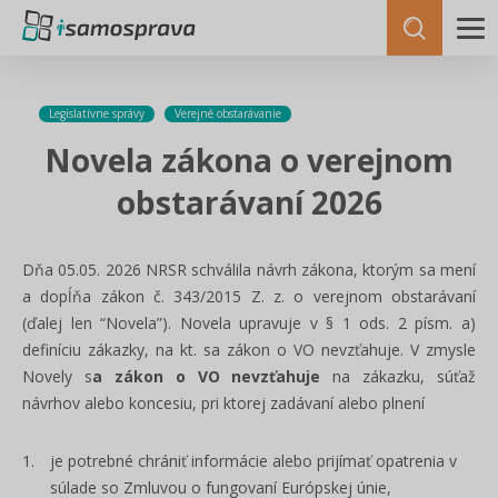
Legislatívne správy
Verejné obstarávanie
Novela zákona o verejnom
obstarávaní 2026
Dňa 05.05. 2026 NRSR schválila návrh zákona, ktorým sa mení
a dopĺňa zákon č. 343/2015 Z. z. o verejnom obstarávaní
(ďalej len “Novela”). Novela upravuje v § 1 ods. 2 písm. a)
definíciu zákazky, na kt. sa zákon o VO nevzťahuje. V zmysle
Novely s
a zákon o VO nevzťahuje
na zákazku, súťaž
návrhov alebo koncesiu, pri ktorej zadávaní alebo plnení
je potrebné chrániť informácie alebo prijímať opatrenia v
súlade so Zmluvou o fungovaní Európskej únie,