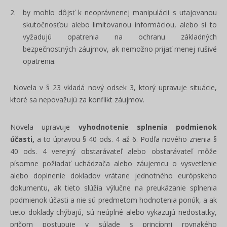
by mohlo dôjsť k neoprávnenej manipulácii s utajovanou
skutočnosťou alebo limitovanou informáciou, alebo si to
vyžadujú opatrenia na ochranu základných
bezpečnostných záujmov, ak nemožno prijať menej rušivé
opatrenia.
Novela v § 23 vkladá nový odsek 3, ktorý upravuje situácie,
ktoré sa nepovažujú za konflikt záujmov.
Novela upravuje
vyhodnotenie splnenia podmienok
účasti,
a to úpravou § 40 ods. 4 až 6. Podľa nového znenia §
40 ods. 4 verejný obstarávateľ alebo obstarávateľ môže
písomne požiadať uchádzača alebo záujemcu o vysvetlenie
alebo doplnenie dokladov vrátane jednotného európskeho
dokumentu, ak tieto slúžia výlučne na preukázanie splnenia
podmienok účasti a nie sú predmetom hodnotenia ponúk, a ak
tieto doklady chýbajú, sú neúplné alebo vykazujú nedostatky,
pričom postupuje v súlade s princípmi rovnakého