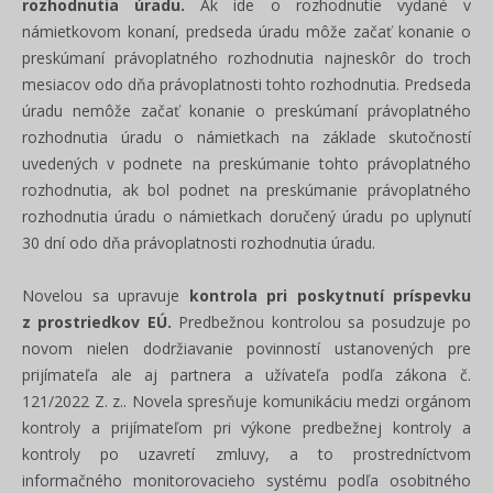
rozhodnutia úradu.
Ak ide o rozhodnutie vydané v
námietkovom konaní, predseda úradu môže začať konanie o
preskúmaní právoplatného rozhodnutia najneskôr do troch
mesiacov odo dňa právoplatnosti tohto rozhodnutia. Predseda
úradu nemôže začať konanie o preskúmaní právoplatného
rozhodnutia úradu o námietkach na základe skutočností
uvedených v podnete na preskúmanie tohto právoplatného
rozhodnutia, ak bol podnet na preskúmanie právoplatného
rozhodnutia úradu o námietkach doručený úradu po uplynutí
30 dní odo dňa právoplatnosti rozhodnutia úradu.
Novelou sa upravuje
kontrola pri poskytnutí príspevku
z prostriedkov EÚ.
Predbežnou kontrolou sa posudzuje po
novom nielen dodržiavanie povinností ustanovených pre
prijímateľa ale aj partnera a užívateľa podľa zákona č.
121/2022 Z. z.. Novela spresňuje komunikáciu medzi orgánom
kontroly a prijímateľom pri výkone predbežnej kontroly a
kontroly po uzavretí zmluvy, a to prostredníctvom
informačného monitorovacieho systému podľa osobitného