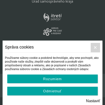
Úrad samosprávneho kraja
Správa cookies
Používame súbory cookie a podobné technológie, aby sme pochopili, ako
používate naše služby, zlepšili vaše skúsenosti a poskytli vám
prispôsobený obsah a reklamu, ako je popísané v našich Zásadách
používania súborov cookie a Zásadách ochrany osobných údajov.
Rozumiem
Kontakt
Všeobecné podmienky
Odmietnuť
Nastaviť