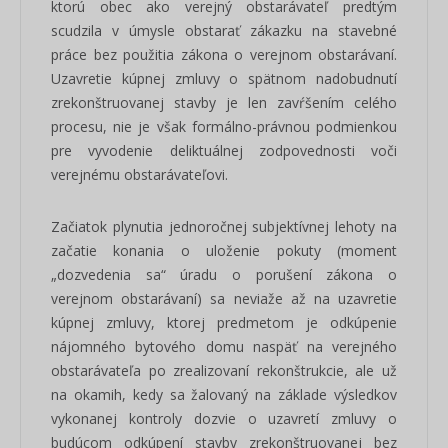
ktorú obec ako verejný obstarávateľ predtým
scudzila v úmysle obstarať zákazku na stavebné
práce bez použitia zákona o verejnom obstarávaní.
Uzavretie kúpnej zmluvy o spätnom nadobudnutí
zrekonštruovanej stavby je len zavŕšením celého
procesu, nie je však formálno-právnou podmienkou
pre vyvodenie deliktuálnej zodpovednosti voči
verejnému obstarávateľovi.
Začiatok plynutia jednoročnej subjektívnej lehoty na
začatie konania o uloženie pokuty (moment
„dozvedenia sa“ úradu o porušení zákona o
verejnom obstarávaní) sa neviaže až na uzavretie
kúpnej zmluvy, ktorej predmetom je odkúpenie
nájomného bytového domu naspäť na verejného
obstarávateľa po zrealizovaní rekonštrukcie, ale už
na okamih, kedy sa žalovaný na základe výsledkov
vykonanej kontroly dozvie o uzavretí zmluvy o
budúcom odkúpení stavby zrekonštruovanej bez