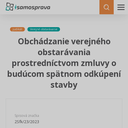
judikát
Verejné obstarávanie
Obchádzanie verejného
obstarávania
prostredníctvom zmluvy o
budúcom spätnom odkúpení
stavby
Spisová značka
2Sfk/23/2023