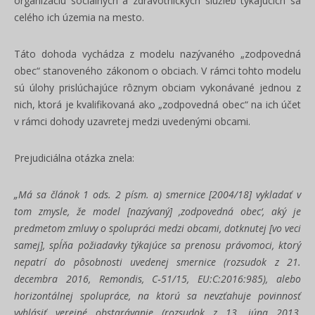
organizáciu sociálnych a zdravotníckych služieb týkajúcich sa
celého ich územia na mesto.
Táto dohoda vychádza z modelu nazývaného „zodpovedná
obec“ stanoveného zákonom o obciach. V rámci tohto modelu
sú úlohy prislúchajúce rôznym obciam vykonávané jednou z
nich, ktorá je kvalifikovaná ako „zodpovedná obec“ na ich účet
v rámci dohody uzavretej medzi uvedenými obcami.
Prejudiciálna otázka znela:
„Má sa článok 1 ods. 2 písm. a) smernice [2004/18] vykladať v
tom zmysle, že model [nazývaný] ‚zodpovedná obec‘, aký je
predmetom zmluvy o spolupráci medzi obcami, dotknutej [vo veci
samej], spĺňa požiadavky týkajúce sa prenosu právomoci, ktorý
nepatrí do pôsobnosti uvedenej smernice (rozsudok z 21.
decembra 2016, Remondis, C‑51/15, EU:C:2016:985), alebo
horizontálnej spolupráce, na ktorú sa nevzťahuje povinnosť
vyhlásiť verejné obstarávanie (rozsudok z 13. júna 2013,