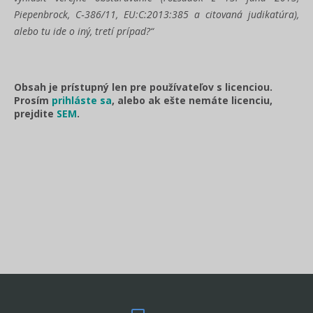
Piepenbrock, C‑386/11, EU:C:2013:385 a citovaná judikatúra),
alebo tu ide o iný, tretí prípad?“
Obsah je prístupný len pre používateľov s licenciou.
Prosím
prihláste sa
, alebo ak ešte nemáte licenciu,
prejdite
SEM
.