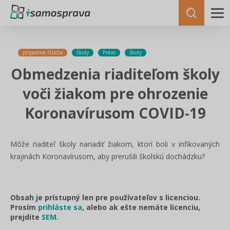
prípadová štúdia
Školy
Právo
Školy
Obmedzenia riaditeľom školy
voči žiakom pre ohrozenie
Koronavírusom COVID-19
Môže riaditeľ školy nariadiť žiakom, ktorí boli v infikovaných
krajinách Koronavírusom, aby prerušili školskú dochádzku?
Obsah je prístupný len pre používateľov s licenciou.
Prosím
prihláste sa
, alebo ak ešte nemáte licenciu,
prejdite
SEM
.