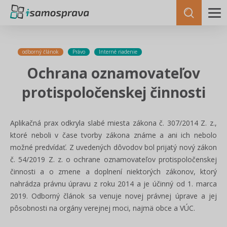
odborný článok
Právo
Interné riadenie
Ochrana oznamovateľov
protispoločenskej činnosti
Aplikačná prax odkryla slabé miesta zákona č. 307/2014 Z. z.,
ktoré neboli v čase tvorby zákona známe a ani ich nebolo
možné predvídať. Z uvedených dôvodov bol prijatý nový zákon
č. 54/2019 Z. z. o ochrane oznamovateľov protispoločenskej
činnosti a o zmene a doplnení niektorých zákonov, ktorý
nahrádza právnu úpravu z roku 2014 a je účinný od 1. marca
2019. Odborný článok sa venuje novej právnej úprave a jej
pôsobnosti na orgány verejnej moci, najmä obce a VÚC.