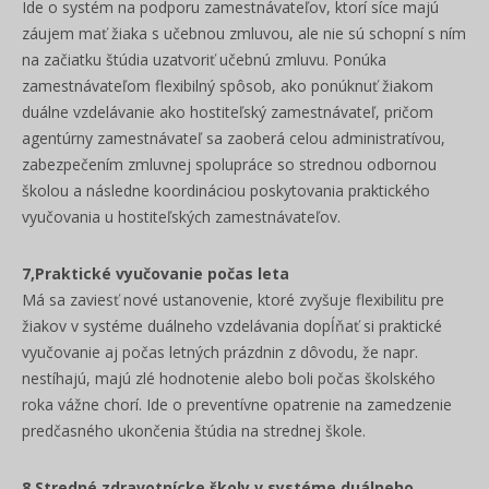
Ide o systém na podporu zamestnávateľov, ktorí síce majú
záujem mať žiaka s učebnou zmluvou, ale nie sú schopní s ním
na začiatku štúdia uzatvoriť učebnú zmluvu. Ponúka
zamestnávateľom flexibilný spôsob, ako ponúknuť žiakom
duálne vzdelávanie ako hostiteľský zamestnávateľ, pričom
agentúrny zamestnávateľ sa zaoberá celou administratívou,
zabezpečením zmluvnej spolupráce so strednou odbornou
školou a následne koordináciou poskytovania praktického
vyučovania u hostiteľských zamestnávateľov.
7,Praktické vyučovanie počas leta
Má sa zaviesť nové ustanovenie, ktoré zvyšuje flexibilitu pre
žiakov v systéme duálneho vzdelávania dopĺňať si praktické
vyučovanie aj počas letných prázdnin z dôvodu, že napr.
nestíhajú, majú zlé hodnotenie alebo boli počas školského
roka vážne chorí. Ide o preventívne opatrenie na zamedzenie
predčasného ukončenia štúdia na strednej škole.
8.Stredné zdravotnícke školy v systéme duálneho