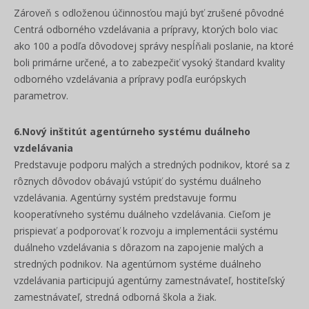
Zároveň s odloženou účinnosťou majú byť zrušené pôvodné
Centrá odborného vzdelávania a prípravy, ktorých bolo viac
ako 100 a podľa dôvodovej správy nespĺňali poslanie, na ktoré
boli primárne určené, a to zabezpečiť vysoký štandard kvality
odborného vzdelávania a prípravy podľa európskych
parametrov.
6.Nový inštitút agentúrneho systému duálneho
vzdelávania
Predstavuje podporu malých a stredných podnikov, ktoré sa z
rôznych dôvodov obávajú vstúpiť do systému duálneho
vzdelávania. Agentúrny systém predstavuje formu
kooperatívneho systému duálneho vzdelávania. Cieľom je
prispievať a podporovať k rozvoju a implementácii systému
duálneho vzdelávania s dôrazom na zapojenie malých a
stredných podnikov. Na agentúrnom systéme duálneho
vzdelávania participujú agentúrny zamestnávateľ, hostiteľský
zamestnávateľ, stredná odborná škola a žiak.