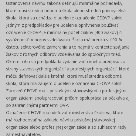
Ustanovenia návrhu zákona definujú minimálne požiadavky,
ktoré musí stredná odborná škola alebo stredná priemyselná
škola, ktorá sa uchádza o udelenie označenie CEOVP splniť.
Jedným z predpokladov pre udelenie oprávnenia používať
označenie CEOVP je minimálny počet žiakov (400 žiakov) či
vyváženosť odborov vzdelávania. Škola má preukázať 90 %
čistotu sektorového zamerania a to najmä v kontexte spájania
žiakov z rôznych odborov vzdelávania do spoločných tried.
Okrem toho sa predpokladá vydanie vnútorného predpisu zo
strany stavovských organizácií a profesijných organizácií, ktoré
môžu definovať ďalšie kritériá, ktoré musí stredná odborná
škola, ktorá má záujem o udelenie označenia CEOVP splniť.
Zároveň CEOVP má s príslušnými stavovskými a profesijnými
organizáciami spolupracovať, pričom spolupráca sa očakáva aj
so zahraničnými partnermi OVP.
Označenie CEOVP má udeľovať ministerstvo školstva, ktoré
má rozhodovať na základe návrhu príslušnej stavovskej
organizácie alebo profesijnej organizácie a so súhlasom rady
zamestnávateľov.