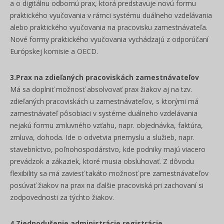
a o digitálnu odbornú prax, ktorá predstavuje novú formu
praktického vyučovania v rámci systému duálneho vzdelávania
alebo praktického vyučovania na pracovisku zamestnávateľa.
Nové formy praktického vyučovania vychádzajú z odporúčaní
Európskej komisie a OECD.
3.Prax na zdieľaných pracoviskách zamestnávateľov
Má sa doplniť možnosť absolvovať prax žiakov aj na tzv.
zdieľaných pracoviskách u zamestnávateľov, s ktorými má
zamestnávateľ pôsobiaci v systéme duálneho vzdelávania
nejakú formu zmluvného vzťahu, napr. objednávka, faktúra,
zmluva, dohoda. Ide o odvetvia priemyslu a služieb, napr.
stavebníctvo, poľnohospodárstvo, kde podniky majú viacero
prevádzok a zákaziek, ktoré musia obsluhovať. Z dôvodu
flexibility sa má zaviesť takáto možnosť pre zamestnávateľov
posúvať žiakov na prax na ďalšie pracoviská pri zachovaní si
zodpovednosti za týchto žiakov.
4.Zjednodušenie administrácie registrácie