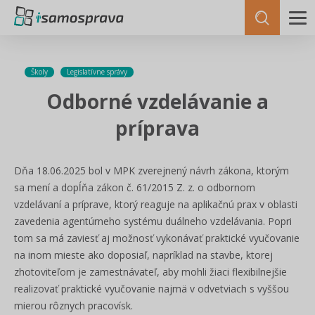
Školy
Legislatívne správy
Odborné vzdelávanie a
príprava
Dňa 18.06.2025 bol v MPK zverejnený návrh zákona, ktorým
sa mení a dopĺňa zákon č. 61/2015 Z. z. o odbornom
vzdelávaní a príprave, ktorý reaguje na aplikačnú prax v oblasti
zavedenia agentúrneho systému duálneho vzdelávania. Popri
tom sa má zaviesť aj možnosť vykonávať praktické vyučovanie
na inom mieste ako doposiaľ, napríklad na stavbe, ktorej
zhotoviteľom je zamestnávateľ, aby mohli žiaci flexibilnejšie
realizovať praktické vyučovanie najmä v odvetviach s vyššou
mierou rôznych pracovísk.