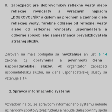
z
abezpečiť pre dobrovoľníkov reflexné vesty alebo
reflexné rovnošaty s výrazným nápisom
„DOBROVOĽNÍK“ a číslom na prednom a zadnom diele
reflexnej vesty, farebne odlíšené od reflexnej vesty
alebo od reflexnej rovnošaty usporiadateľa a
odborne spôsobilého zamestnanca prevádzkovateľa
strážnej služby
.
Zároveň na malé podujatia sa
nevzťahuje
ani ust.
§ 14
zákona, t.j.
oprávnenia a povinnosti člena
usporiadateľskej služby
. Ak organizátor zabezpečí
usporiadateľskú službu, na člena usporiadateľskej služby sa
vzťahuje § 14.
2. Správca informačného systému
Vzhľadom na to, že správcom informačného systému nebude
už národný športový zväz futbalu a nebude ďalej povinný spolu