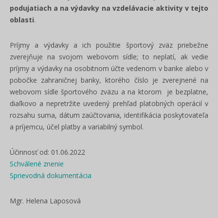
podujatiach a na výdavky na vzdelávacie aktivity v tejto
oblasti
.
Príjmy a výdavky a ich použitie športový zväz priebežne
zverejňuje na svojom webovom sídle; to neplatí, ak vedie
príjmy a výdavky na osobitnom účte vedenom v banke alebo v
pobočke zahraničnej banky, ktorého číslo je zverejnené na
webovom sídle športového zväzu a na ktorom je bezplatne,
diaľkovo a nepretržite uvedený prehľad platobných operácií v
rozsahu suma, dátum zaúčtovania, identifikácia poskytovateľa
a príjemcu, účel platby a variabilný symbol.
Účinnosť od: 01.06.2022
Schválené znenie
Sprievodná dokumentácia
Mgr. Helena Laposová