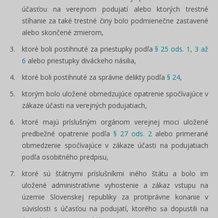
účasťou na verejnom podujatí alebo ktorých trestné
stíhanie za také trestné činy bolo podmienečne zastavené
alebo skončené zmierom,
ktoré boli postihnuté za priestupky podľa
§ 25 ods. 1, 3 až
6
alebo priestupky diváckeho násilia,
ktoré boli postihnuté za správne delikty podľa
§ 24
,
ktorým bolo uložené obmedzujúce opatrenie spočívajúce v
zákaze účasti na verejných podujatiach,
ktoré majú príslušným orgánom verejnej moci uložené
predbežné opatrenie podľa
§ 27 ods. 2
alebo primerané
obmedzenie spočívajúce v zákaze účasti na podujatiach
podľa osobitného predpisu,
ktoré sú štátnymi príslušníkmi iného štátu a bolo im
uložené administratívne vyhostenie a zákaz vstupu na
územie Slovenskej republiky za protiprávne konanie v
súvislosti s účasťou na podujatí, ktorého sa dopustili na