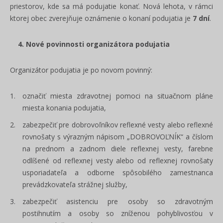
priestorov, kde sa má podujatie konať. Nová lehota, v rámci
ktorej obec zverejňuje oznámenie o konaní podujatia je
7 dní
.
4. Nové povinnosti organizátora podujatia
Organizátor podujatia je po novom povinný:
označiť miesta zdravotnej pomoci na situačnom pláne
miesta konania podujatia,
zabezpečiť pre dobrovoľníkov reflexné vesty alebo reflexné
rovnošaty s výrazným nápisom „DOBROVOĽNÍK“ a číslom
na prednom a zadnom diele reflexnej vesty, farebne
odlíšené od reflexnej vesty alebo od reflexnej rovnošaty
usporiadateľa a odborne spôsobilého zamestnanca
prevádzkovateľa strážnej služby,
zabezpečiť asistenciu pre osoby so zdravotným
postihnutím a osoby so zníženou pohyblivosťou v