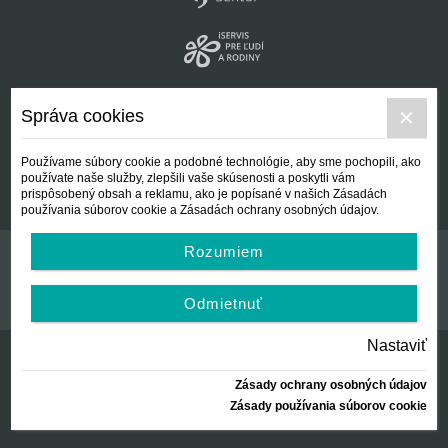
Správa cookies
Používame súbory cookie a podobné technológie, aby sme pochopili, ako
používate naše služby, zlepšili vaše skúsenosti a poskytli vám
prispôsobený obsah a reklamu, ako je popísané v našich Zásadách
používania súborov cookie a Zásadách ochrany osobných údajov.
Rozumiem
Kontakt
Všeobecné podmienky
Odmietnuť
Nastaviť
Zásady ochrany osobných údajov
© Centrálna nezisková spoločnosť | since 2012
Zásady používania súborov cookie
created by:
AZARA, s.r.o.
2026