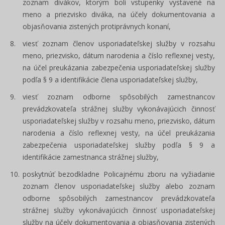
zoznam divákov, ktorým boli vstupenky vystavené na
meno a priezvisko diváka, na účely dokumentovania a
objasňovania zistených protiprávnych konaní,
viesť zoznam členov usporiadateľskej služby v rozsahu
meno, priezvisko, dátum narodenia a číslo reflexnej vesty,
na účel preukázania zabezpečenia usporiadateľskej služby
podľa § 9 a identifikácie člena usporiadateľskej služby,
viesť zoznam odborne spôsobilých zamestnancov
prevádzkovateľa strážnej služby vykonávajúcich činnosť
usporiadateľskej služby v rozsahu meno, priezvisko, dátum
narodenia a číslo reflexnej vesty, na účel preukázania
zabezpečenia usporiadateľskej služby podľa § 9 a
identifikácie zamestnanca strážnej služby,
poskytnúť bezodkladne Policajnému zboru na vyžiadanie
zoznam členov usporiadateľskej služby alebo zoznam
odborne spôsobilých zamestnancov prevádzkovateľa
strážnej služby vykonávajúcich činnosť usporiadateľskej
služby na účely dokumentovania a objasňovania zistených