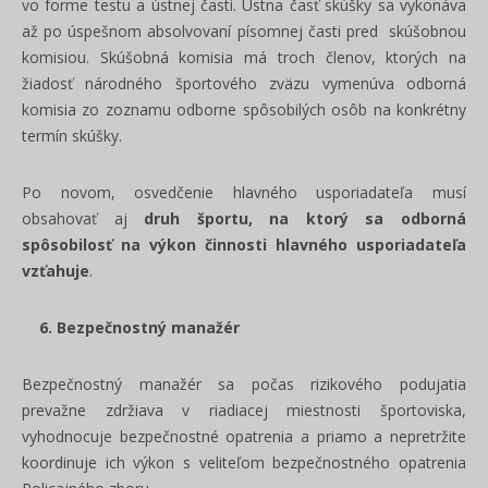
vo forme testu a ústnej časti. Ústna časť skúšky sa vykonáva
až po úspešnom absolvovaní písomnej časti pred skúšobnou
komisiou. Skúšobná komisia má troch členov, ktorých na
žiadosť národného športového zväzu vymenúva odborná
komisia zo zoznamu odborne spôsobilých osôb na konkrétny
termín skúšky.
Po novom,
osvedčenie hlavného usporiadateľa musí
obsahovať aj
druh športu, na ktorý sa odborná
spôsobilosť na výkon činnosti hlavného usporiadateľa
vzťahuje
.
6. Bezpečnostný manažér
Bezpečnostný manažér sa počas rizikového podujatia
prevažne zdržiava v riadiacej miestnosti športoviska,
vyhodnocuje bezpečnostné opatrenia a priamo a nepretržite
koordinuje ich výkon s veliteľom bezpečnostného opatrenia