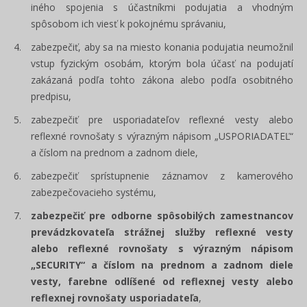
iného spojenia s účastníkmi podujatia a vhodným
spôsobom ich viesť k pokojnému správaniu,
zabezpečiť, aby sa na miesto konania podujatia neumožnil
vstup fyzickým osobám, ktorým bola účasť na podujatí
zakázaná podľa tohto zákona alebo podľa osobitného
predpisu,
zabezpečiť pre usporiadateľov reflexné vesty alebo
reflexné rovnošaty s výrazným nápisom „USPORIADATEĽ“
a číslom na prednom a zadnom diele,
zabezpečiť sprístupnenie záznamov z kamerového
zabezpečovacieho systému,
zabezpečiť pre odborne spôsobilých zamestnancov
prevádzkovateľa strážnej služby reflexné vesty
alebo reflexné rovnošaty s výrazným nápisom
„SECURITY“ a číslom na prednom a zadnom diele
vesty, farebne odlíšené od reflexnej vesty alebo
reflexnej rovnošaty usporiadateľa
,