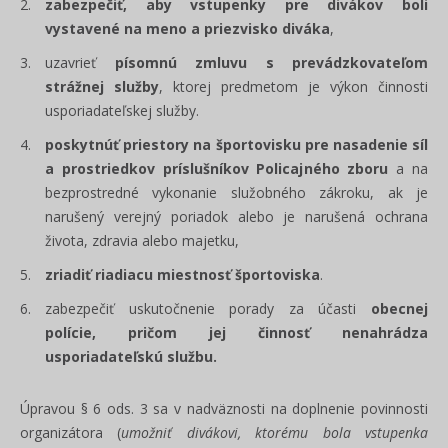
zabezpečiť, aby vstupenky pre divákov boli
vystavené na meno a priezvisko diváka
,
uzavrieť
písomnú zmluvu s prevádzkovateľom
strážnej služby
, ktorej predmetom je výkon činnosti
usporiadateľskej služby.
poskytnúť priestory na športovisku pre nasadenie síl
a prostriedkov príslušníkov Policajného zboru
a na
bezprostredné vykonanie služobného zákroku, ak je
narušený verejný poriadok alebo je narušená ochrana
života, zdravia alebo majetku,
zriadiť riadiacu miestnosť športoviska
.
zabezpečiť uskutočnenie porady za účasti
obecnej
polície, pričom jej činnosť nenahrádza
usporiadateľskú službu.
Úpravou § 6 ods. 3 sa v nadväznosti na doplnenie povinnosti
organizátora (
umožniť divákovi, ktorému bola vstupenka