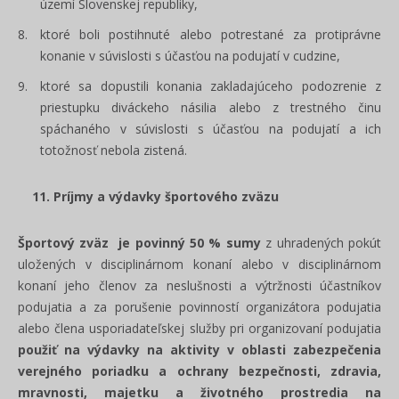
území Slovenskej republiky,
ktoré boli postihnuté alebo potrestané za protiprávne
konanie v súvislosti s účasťou na podujatí v cudzine,
ktoré sa dopustili konania zakladajúceho podozrenie z
priestupku diváckeho násilia alebo z trestného činu
spáchaného v súvislosti s účasťou na podujatí a ich
totožnosť nebola zistená.
11. Príjmy a výdavky športového zväzu
Športový zväz je povinný 50 % sumy
z uhradených pokút
uložených v disciplinárnom konaní alebo v disciplinárnom
konaní jeho členov za neslušnosti a výtržnosti účastníkov
podujatia a za porušenie povinností organizátora podujatia
alebo člena usporiadateľskej služby pri organizovaní podujatia
použiť na výdavky na aktivity v oblasti zabezpečenia
verejného poriadku a ochrany bezpečnosti, zdravia,
mravnosti, majetku a životného prostredia na