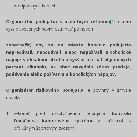
protiprávnych konaní.
Organizátor podujatia s osobitným režimom
[1]
okrem
vyššie uvedených povinností musí po novom
z
abezpečiť, aby sa na mieste konania podujatia
nepredávali, nepodávali alebo nepožívali alkoholické
nápoje s obsahom alkoholu vyšším ako 4,1 objemových
percent alkoholu, ak obec nevydala zákaz predaja,
podávania alebo požívania alkoholických nápojov.
Organizátor rizikového podujatia
je povinný v zmysle
novely:
vykonať pred uskutočnením podujatia
kontrolu
funkčnosti kamerového systému
v súčinnosti s
príslušným športovým zväzom,