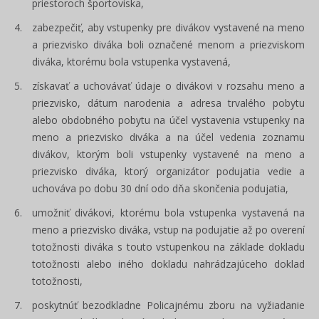
priestoroch športoviska,
zabezpečiť, aby vstupenky pre divákov vystavené na meno
a priezvisko diváka boli označené menom a priezviskom
diváka, ktorému bola vstupenka vystavená,
získavať a uchovávať údaje o divákovi v rozsahu meno a
priezvisko, dátum narodenia a adresa trvalého pobytu
alebo obdobného pobytu na účel vystavenia vstupenky na
meno a priezvisko diváka a na účel vedenia zoznamu
divákov, ktorým boli vstupenky vystavené na meno a
priezvisko diváka, ktorý organizátor podujatia vedie a
uchováva po dobu 30 dní odo dňa skončenia podujatia,
umožniť divákovi, ktorému bola vstupenka vystavená na
meno a priezvisko diváka, vstup na podujatie až po overení
totožnosti diváka s touto vstupenkou na základe dokladu
totožnosti alebo iného dokladu nahrádzajúceho doklad
totožnosti,
poskytnúť bezodkladne Policajnému zboru na vyžiadanie