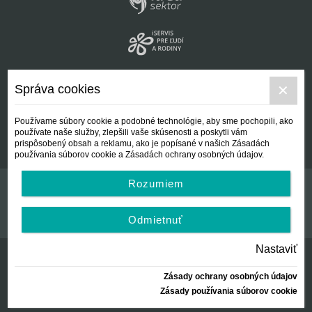
Správa cookies
Používame súbory cookie a podobné technológie, aby sme pochopili, ako
používate naše služby, zlepšili vaše skúsenosti a poskytli vám
prispôsobený obsah a reklamu, ako je popísané v našich Zásadách
používania súborov cookie a Zásadách ochrany osobných údajov.
Rozumiem
Kontakt
Všeobecné podmienky
Odmietnuť
Nastaviť
Zásady ochrany osobných údajov
© Centrálna nezisková spoločnosť | since 2012
Zásady používania súborov cookie
created by:
AZARA, s.r.o.
2026