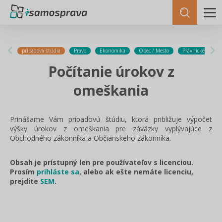
prípadová štúdia
Právo
Ekonomika
Obec / Mesto
Právnické osoby 
Počítanie úrokov z
omeškania
Prinášame Vám prípadovú štúdiu, ktorá približuje výpočet
výšky úrokov z omeškania pre záväzky vyplývajúce z
Obchodného zákonníka a Občianskeho zákonníka.
Obsah je prístupný len pre používateľov s licenciou.
Prosím
prihláste sa
, alebo ak ešte nemáte licenciu,
prejdite
SEM
.