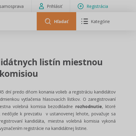
isamosprava
Prihlásiť
Registrácia
Hľadať
Kategórie
idátnych listín miestnou
 komisiou
45 dní predo dňom konania volieb a registráciu kandidátov
odmienkou vytlačenia hlasovacích lístkov. O zaregistrovaní
miestna volebná komisia bezodkladne
rozhodnutie
, ktoré
k nedôjde k prevzatiu v ustanovenej lehote, považuje sa
egistrovaní kandidáta, miestna volebná komisia vykoná
značením registrácie na kandidátnej listine.