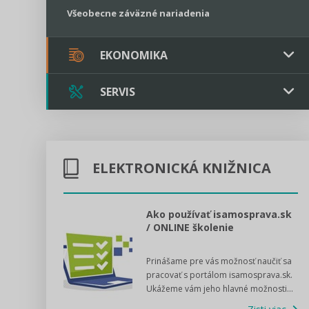
Všeobecne záväzné nariadenia
EKONOMIKA
SERVIS
Verejné obstarávanie
Majetok / Rozpočet
Triple licencia
Majetok
Sociálne podniky
ELEKTRONICKÁ KNIŽNICA
Kontakt
Rozpočet
Štátna pomoc
Online poradenstvo
l voľby 2022
Ako používať isamosprava.sk
/ ONLINE školenie
Tlačová agentúra
dný manuál pre
Prinášame pre vás možnosť naučiť sa
 poslanca obce,
VIDEO produkcia
pracovať s portálom isamosprava.sk.
v...
Ukážeme vám jeho hlavné možnosti...
Zisti viac
Štátna pomoc a GDPR asistencia