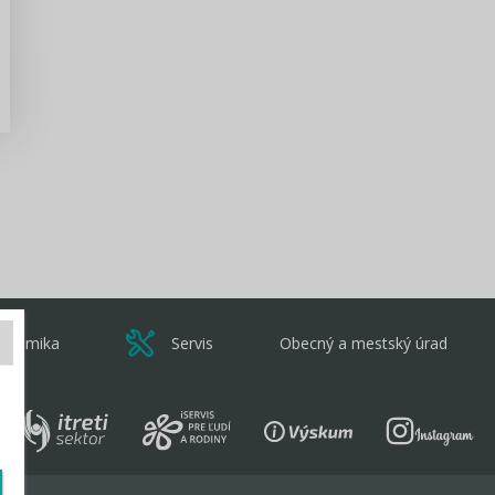
Zisti viac
onomika
Servis
Obecný a mestský úrad