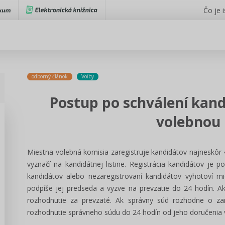
Čo je 
odborný článok
Voľby
Postup po schválení kand
volebnou
Miestna volebná komisia zaregistruje kandidátov najneskôr 
vyznačí na kandidátnej listine. Registrácia kandidátov je p
kandidátov alebo nezaregistrovaní kandidátov vyhotoví 
podpíše jej predseda a vyzve na prevzatie do 24 hodín. A
rozhodnutie za prevzaté. Ak správny súd rozhodne o zar
rozhodnutie správneho súdu do 24 hodín od jeho doručenia vy