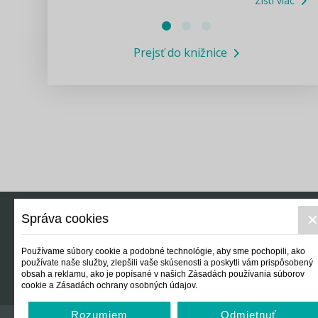
Zisti viac
Právne služby GPL
Prejsť do knižnice
Informácie COVID19
Legislatívne správy
Výskumný inštitút isamosprava.sk
Newsletter
Správa cookies
Právo
Ek
Používame súbory cookie a podobné technológie, aby sme pochopili, ako
používate naše služby, zlepšili vaše skúsenosti a poskytli vám prispôsobený
obsah a reklamu, ako je popísané v našich Zásadách používania súborov
cookie a Zásadách ochrany osobných údajov.
Rozumiem
Odmietnuť