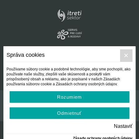
Správa cookies
Používame súbory cookie a podobné technológie, aby sme pochopili, ako
používate naše služby, zlepšili vaše skúsenosti a poskytli vám
prispôsobený obsah a reklamu, ako je popísané v našich Zásadách
používania súborov cookie a Zásadách ochrany osobných údajov.
Rozumiem
Kontakt
Všeobecné podmienky
Odmietnuť
Nastaviť
Zásady ochrany osobných údajov