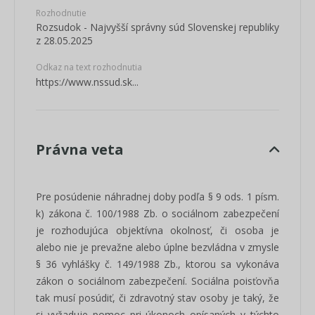
Rozhodnutie
Rozsudok - Najvyšší správny súd Slovenskej republiky
z 28.05.2025
Odkaz na text rozhodnutia
https://www.nssud.sk...
Právna veta
Pre posúdenie náhradnej doby podľa § 9 ods. 1 písm.
k) zákona č. 100/1988 Zb. o sociálnom zabezpečení
je rozhodujúca objektívna okolnosť, či osoba je
alebo nie je prevažne alebo úplne bezvládna v zmysle
§ 36 vyhlášky č. 149/1988 Zb., ktorou sa vykonáva
zákon o sociálnom zabezpečení. Sociálna poisťovňa
tak musí posúdiť, či zdravotný stav osoby je taký, že
si vyžaduje pomoc pri úkonoch opísaných v týchto