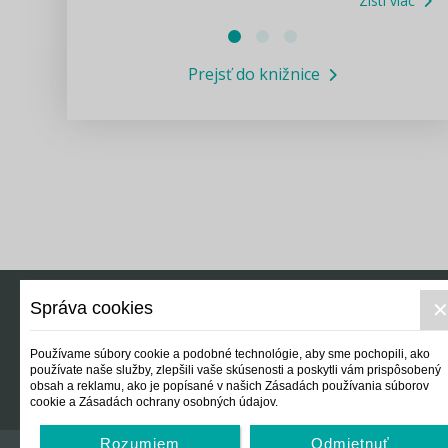
Zisti viac
Právne služby GPL
Prejsť do knižnice
Informácie COVID19
Legislatívne správy
Výskumný inštitút isamosprava.sk
Newsletter
Správa cookies
Právo
Ek
Používame súbory cookie a podobné technológie, aby sme pochopili, ako
používate naše služby, zlepšili vaše skúsenosti a poskytli vám prispôsobený
obsah a reklamu, ako je popísané v našich Zásadách používania súborov
cookie a Zásadách ochrany osobných údajov.
Rozumiem
Odmietnuť