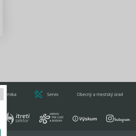
Zisti viac
onomika
Servis
Obecný a mestský úrad