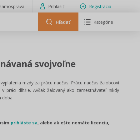
isamosprava
Prihlásiť
Registrácia
Hľadať
Kategórie
onávaná svojvoľne
yplatenia mzdy za prácu nadčas. Prácu nadčas žalobcovi
al v práci dlhšie. Avšak žalovaný ako zamestnávateľ nikdy
á doba.
rosím
prihláste sa
, alebo ak ešte nemáte licenciu,