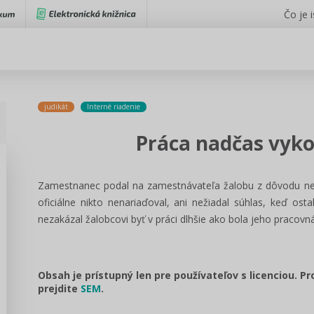
Čo je 
judikát
Interné riadenie
Práca nadčas vyk
Zamestnanec podal na zamestnávateľa žalobu z dôvodu nev
oficiálne nikto nenariaďoval, ani nežiadal súhlas, keď ost
nezakázal žalobcovi byť v práci dlhšie ako bola jeho pracovn
Obsah je prístupný len pre používateľov s licenciou. P
prejdite
SEM
.