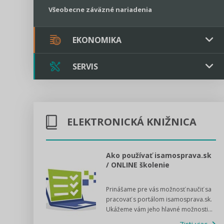
Všeobecne záväzné nariadenia
EKONOMIKA
SERVIS
Verejné obstarávanie
Majetok / Rozpočet
Triple licencia
Majetok
Sociálne podniky
ELEKTRONICKÁ KNIŽNICA
Kontakt
Rozpočet
Štátna pomoc
Online poradenstvo
l voľby 2022
Ako používať isamosprava.sk
/ ONLINE školenie
Tlačová agentúra
dný manuál pre
Prinášame pre vás možnosť naučiť sa
 poslanca obce,
VIDEO produkcia
pracovať s portálom isamosprava.sk.
v...
Ukážeme vám jeho hlavné možnosti...
Zisti viac
Štátna pomoc a GDPR asistencia