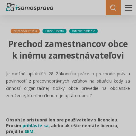
prípadová štúdia
Obec / Mesto
Interné riadenie
Prechod zamestnancov obce
k inému zamestnávateľovi
Je možné uplatniť § 28 Zákonníka práce o prechode práv a
povinností z pracovnoprávnych vzťahov na situáciu kedy sa
činnosť organizačnej zložky obce prevedie na občianske
združenie, ktorého členom je aj táto obec ?
Obsah je prístupný len pre používateľov s licenciou.
Prosím
prihláste sa
, alebo ak ešte nemáte licenciu,
prejdite
SEM
.