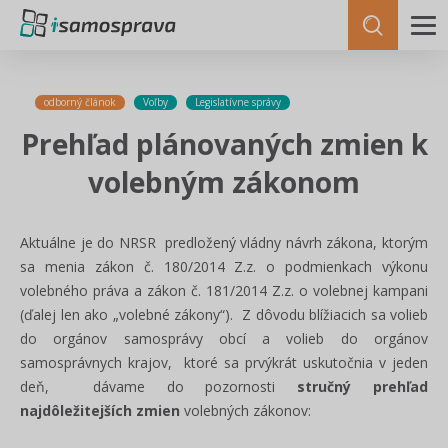
odborný článok
Voľby
Legislatívne správy
Prehľad plánovaných zmien k
volebným zákonom
Aktuálne je do NRSR predložený vládny návrh zákona, ktorým
sa menia zákon č. 180/2014 Z.z. o podmienkach výkonu
volebného práva a zákon č. 181/2014 Z.z. o volebnej kampani
(ďalej len ako „volebné zákony“). Z dôvodu blížiacich sa volieb
do orgánov samosprávy obcí a volieb do orgánov
samosprávnych krajov, ktoré sa prvýkrát uskutočnia v jeden
deň, dávame do pozornosti
stručný prehľad
najdôležitejších zmien
volebných zákonov: