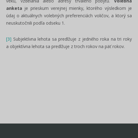
veku, vzdelania alebo adresy trvalého pobytu.
Volebná
anketa
je prieskum verejnej mienky, ktorého výsledkom je
údaj o aktuálnych volebných preferenciách voličov, a ktorý sa
neuskutočnili podľa odseku 1.
[3]
Subjektívna lehota sa predlžuje z jedného roka na tri roky
a objektívna lehota sa predlžuje z troch rokov na päť rokov.