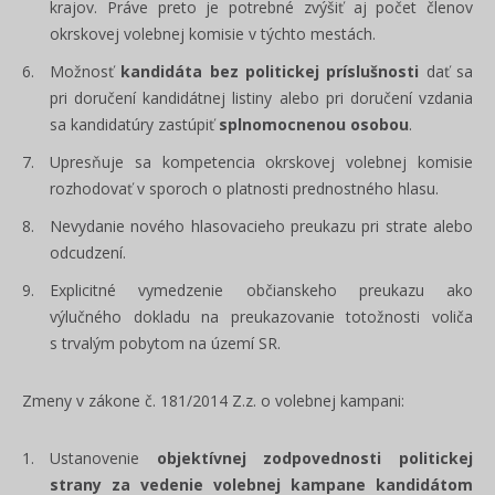
krajov. Práve preto je potrebné zvýšiť aj počet členov
okrskovej volebnej komisie v týchto mestách.
Možnosť
kandidáta bez politickej príslušnosti
dať sa
pri doručení kandidátnej listiny alebo pri doručení vzdania
sa kandidatúry zastúpiť
splnomocnenou osobou
.
Upresňuje sa kompetencia okrskovej volebnej komisie
rozhodovať v sporoch o platnosti prednostného hlasu.
Nevydanie nového hlasovacieho preukazu pri strate alebo
odcudzení.
Explicitné vymedzenie občianskeho preukazu ako
výlučného dokladu na preukazovanie totožnosti voliča
s trvalým pobytom na území SR.
Zmeny v zákone č. 181/2014 Z.z. o volebnej kampani:
Ustanovenie
objektívnej zodpovednosti politickej
strany
za vedenie volebnej kampane
kandidátom