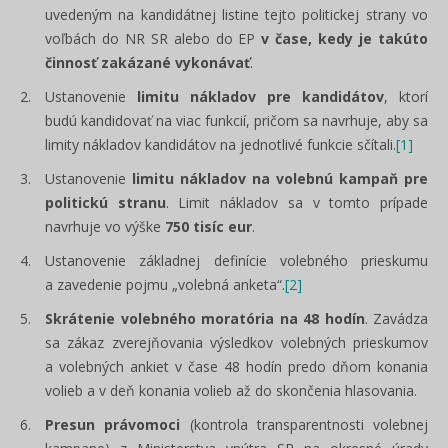
uvedeným na kandidátnej listine tejto politickej strany vo
voľbách do NR SR alebo do EP
v čase, kedy je takúto
činnosť zakázané vykonávať
.
Ustanovenie
limitu nákladov pre kandidátov
, ktorí
budú kandidovať na viac funkcií, pričom sa navrhuje, aby sa
limity nákladov kandidátov na jednotlivé funkcie sčítali.
[1]
Ustanovenie
limitu nákladov na volebnú kampaň pre
politickú stranu
. Limit nákladov sa v tomto prípade
navrhuje vo výške
750 tisíc eur
.
Ustanovenie základnej definície volebného prieskumu
a zavedenie pojmu „volebná anketa“.
[2]
Skrátenie volebného moratória na 48 hodín
. Zavádza
sa zákaz zverejňovania výsledkov volebných prieskumov
a volebných ankiet v čase 48 hodín predo dňom konania
volieb a v deň konania volieb až do skončenia hlasovania.
Presun právomoci
(kontrola transparentnosti volebnej