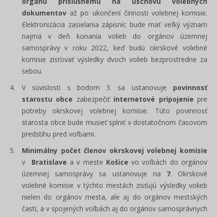
orgánu príslušnému na úschovu volebných
dokumentov
až po ukončení činnosti volebnej komisie.
Elektronizácia zasielania zápisníc bude mať veľký význam
najmä v deň konania volieb do orgánov územnej
samosprávy v roku 2022, keď budú okrskové volebné
komisie zisťovať výsledky dvoch volieb bezprostredne za
sebou.
V súvislosti s bodom 3. sa ustanovuje
povinnosť
starostu obce
zabezpečiť
internetové pripojenie
pre
potreby okrskovej volebnej komisie. Túto povinnosť
starosta obce bude musieť splniť v dostatočnom časovom
predstihu pred voľbami.
Minimálny počet členov okrskovej volebnej komisie
v
Bratislave
a v meste
Košice
vo voľbách do orgánov
územnej samosprávy sa ustanovuje na
7
. Okrskové
volebné komisie v týchto mestách zisťujú výsledky volieb
nielen do orgánov mesta, ale aj do orgánov mestských
častí, a v spojených voľbách aj do orgánov samosprávnych