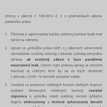
Zmeny v zákone č. 180/2014 Z. z. o podmienkach výkonu
volebného práva:
Členovia a zapisovatelia každej volebnej komisie budú mať
nárok na odmenu.
Upraví sa „prekážka práva voliť“, t.j. zákonom ustanovené
obmedzenie osobnej slobody z dôvodu ochrany verejného
zdravia,
ak osobitný zákon v čase pandémie
neustanoví inak
. Cieľom tejto právnej úpravy je umožniť
hlasovať aj voličom, ktorí by sa za iných okolností
z dôvodu COVID-19 nemohli zúčastniť volieb.
Zavádza sa povinnosť volebných komisií všetkých stupňov
(vrátane okrskových volebných komisií)
zasielať
zápisnicu
o výsledku volieb volebnej komisii vyššieho
stupňa
elektronicky
a
listinné vyhotovenie
doručiť