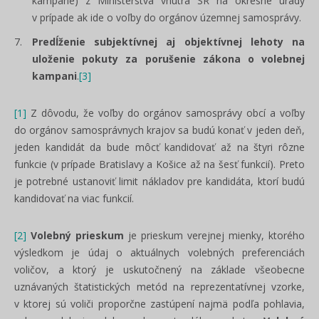
kampane) z Ministerstva vnútra SR na okresné úrady
v prípade ak ide o voľby do orgánov územnej samosprávy.
Predĺženie subjektívnej aj objektívnej lehoty na
uloženie pokuty za porušenie zákona o volebnej
kampani
.
[3]
[1]
Z dôvodu, že voľby do orgánov samosprávy obcí a voľby
do orgánov samosprávnych krajov sa budú konať v jeden deň,
jeden kandidát da bude môcť kandidovať až na štyri rôzne
funkcie (v prípade Bratislavy a Košice až na šesť funkcií). Preto
je potrebné ustanoviť limit nákladov pre kandidáta, ktorí budú
kandidovať na viac funkcií.
[2]
Volebný prieskum
je prieskum verejnej mienky, ktorého
výsledkom je údaj o aktuálnych volebných preferenciách
voličov, a ktorý je uskutočnený na základe všeobecne
uznávaných štatistických metód na reprezentatívnej vzorke,
v ktorej sú voliči proporčne zastúpení najmä podľa pohlavia,