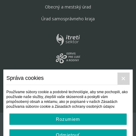
Obecný a mestský úrad
Úrad samosprávneho kraja
Správa cookies
Používame súbory cookie a podobné technológie, aby sme pochopili, ako
používate naše služby, zlepšili vaše skúsenosti a poskytli vám
prispôsobený obsah a reklamu, ako je popísané v našich Zásadách
používania súborov cookie a Zásadách ochrany osobných údajov.
Rozumiem
Kontakt
Všeobecné podmienky
Odmietnuť