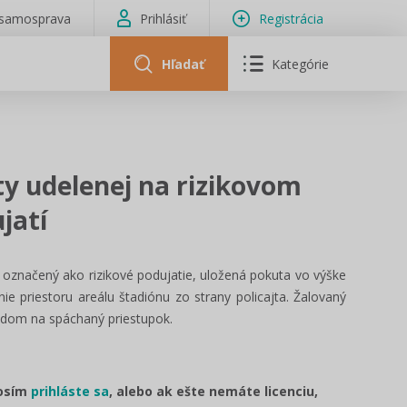
isamosprava
Prihlásiť
Registrácia
Hľadať
Kategórie
y udelenej na rizikovom
jatí
 označený ako rizikové podujatie, uložená pokuta vo výške
e priestoru areálu štadiónu zo strany policajta. Žalovaný
adom na spáchaný priestupok.
rosím
prihláste sa
, alebo ak ešte nemáte licenciu,