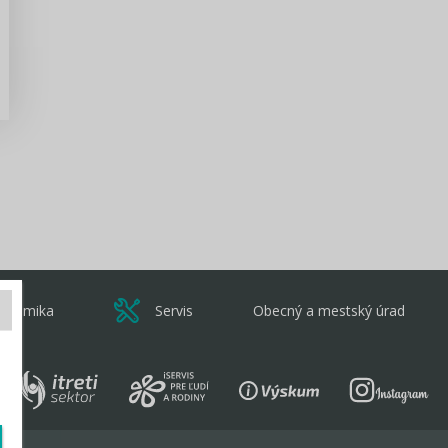
Zisti viac
onomika
Servis
Obecný a mestský úrad