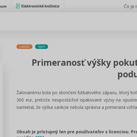
Čo je 
judikát
Šport
Primeranosť výšky pokut
podu
Žalovanému bola po skončení futbalového zápasu, ktorý bol
300 eur, pretože neuposlúchol opakované výzvy na opusteni
namietal, že výška sankcie nebola správna a primeraná vzhľ
Obsah je prístupný len pre používateľov s licenciou. P