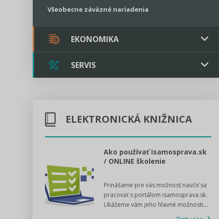
Všeobecne záväzné nariadenia
EKONOMIKA
SERVIS
Verejné obstarávanie
Majetok / Rozpočet
Triple licencia
Majetok
Sociálne podniky
ELEKTRONICKÁ KNIŽNICA
Kontakt
Rozpočet
Štátna pomoc
Online poradenstvo
l voľby 2022
Ako používať isamosprava.sk
/ ONLINE školenie
Tlačová agentúra
dný manuál pre
Prinášame pre vás možnosť naučiť sa
 poslanca obce,
VIDEO produkcia
pracovať s portálom isamosprava.sk.
v...
Ukážeme vám jeho hlavné možnosti...
Zisti viac
Štátna pomoc a GDPR asistencia