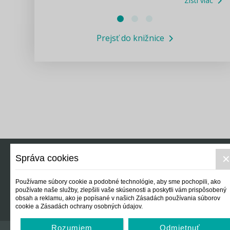
Zisti viac
Právne služby GPL
Prejsť do knižnice
Informácie COVID19
Legislatívne správy
Výskumný inštitút isamosprava.sk
Newsletter
Správa cookies
Právo
Ek
Používame súbory cookie a podobné technológie, aby sme pochopili, ako
používate naše služby, zlepšili vaše skúsenosti a poskytli vám prispôsobený
obsah a reklamu, ako je popísané v našich Zásadách používania súborov
cookie a Zásadách ochrany osobných údajov.
Rozumiem
Odmietnuť