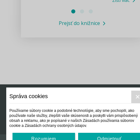
Zisti viac
Právne služby GPL
Prejsť do knižnice
Informácie COVID19
Legislatívne správy
Výskumný inštitút isamosprava.sk
Newsletter
Správa cookies
Právo
Ek
Používame súbory cookie a podobné technológie, aby sme pochopili, ako
používate naše služby, zlepšili vaše skúsenosti a poskytli vám prispôsobený
obsah a reklamu, ako je popísané v našich Zásadách používania súborov
cookie a Zásadách ochrany osobných údajov.
Rozumiem
Odmietnuť