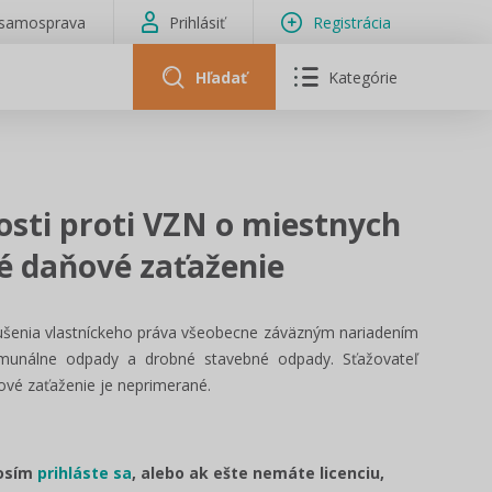
isamosprava
Prihlásiť
Registrácia
Hľadať
Kategórie
osti proti VZN o miestnych
é daňové zaťaženie
ušenia vlastníckeho práva všeobecne záväzným nariadením
munálne odpady a drobné stavebné odpady. Sťažovateľ
vé zaťaženie je neprimerané.
rosím
prihláste sa
, alebo ak ešte nemáte licenciu,