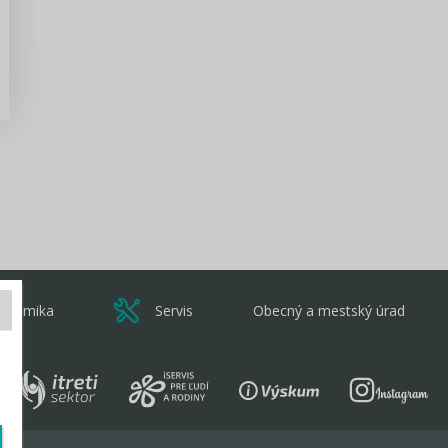
Zisti viac
onomika
Servis
Obecný a mestský úrad