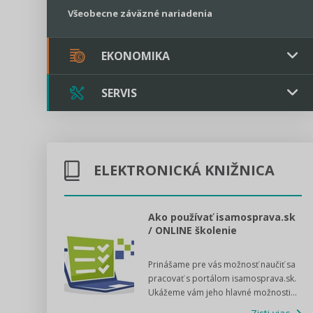
Všeobecne záväzné nariadenia
EKONOMIKA
SERVIS
Verejné obstarávanie
Majetok / Rozpočet
Triple licencia
Majetok
Sociálne podniky
ELEKTRONICKÁ KNIŽNICA
Kontakt
Rozpočet
Štátna pomoc
Online poradenstvo
l voľby 2022
Ako používať isamosprava.sk
/ ONLINE školenie
Tlačová agentúra
dný manuál pre
Prinášame pre vás možnosť naučiť sa
 poslanca obce,
VIDEO produkcia
pracovať s portálom isamosprava.sk.
v...
Ukážeme vám jeho hlavné možnosti...
Zisti viac
Štátna pomoc a GDPR asistencia