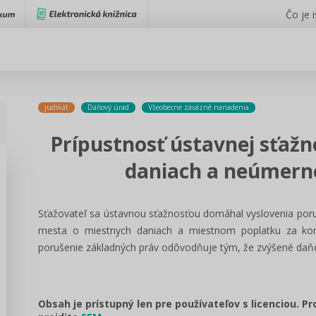
Čo je 
judikát
Daňový úrad
Všeobecne záväzné nariadenia
Prípustnosť ústavnej sťažn
daniach a neúmern
Sťažovateľ sa ústavnou sťažnosťou domáhal vyslovenia por
mesta o miestnych daniach a miestnom poplatku za ko
porušenie základných práv odôvodňuje tým, že zvýšené daňo
Obsah je prístupný len pre používateľov s licenciou. P