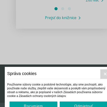
Zisti viac
Právne služby GPL
Prejsť do knižnice
Informácie COVID19
Legislatívne správy
Výskumný inštitút isamosprava.sk
Newsletter
Správa cookies
Právo
Ek
Používame súbory cookie a podobné technológie, aby sme pochopili, ako
používate naše služby, zlepšili vaše skúsenosti a poskytli vám prispôsobený
obsah a reklamu, ako je popísané v našich Zásadách používania súborov
cookie a Zásadách ochrany osobných údajov.
Rozumiem
Odmietnuť