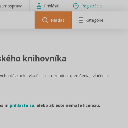
isamosprava
Prihlásiť
Registrácia
Hľadať
Kategórie
lského knihovníka
h otázkach týkajúcich sa zriadenia, zrušenia, zlúčenia,
rosím
prihláste sa
, alebo ak ešte nemáte licenciu,