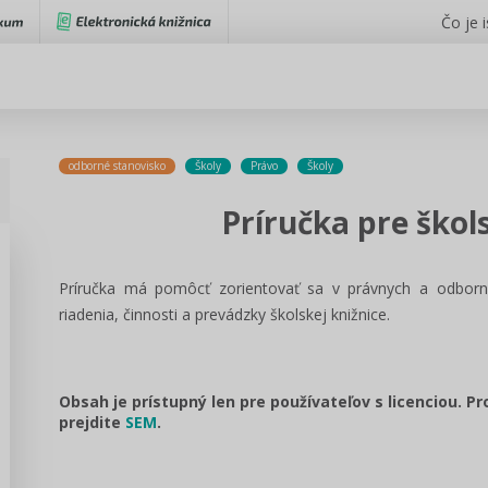
Čo je 
odborné stanovisko
Školy
Právo
Školy
Príručka pre ško
Príručka má pomôcť zorientovať sa v právnych a odbornýc
riadenia, činnosti a prevádzky školskej knižnice.
Obsah je prístupný len pre používateľov s licenciou. P
prejdite
SEM
.