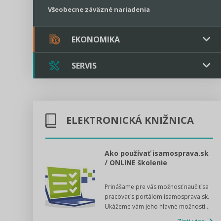
Všeobecne záväzné nariadenia
EKONOMIKA
SERVIS
Verejné obstarávanie
Majetok / Rozpočet
Triple licencia
Majetok
Sociálne podniky
ELEKTRONICKÁ KNIŽNICA
Kontakt
Rozpočet
Štátna pomoc
Online poradenstvo
l voľby 2022
Ako používať isamosprava.sk
/ ONLINE školenie
Tlačová agentúra
dný manuál pre
Prinášame pre vás možnosť naučiť sa
 poslanca obce,
VIDEO produkcia
pracovať s portálom isamosprava.sk.
v...
Ukážeme vám jeho hlavné možnosti...
Zisti viac
Štátna pomoc a GDPR asistencia