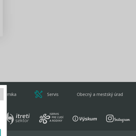
Zisti viac
onomika
Servis
Obecný a mestský úrad