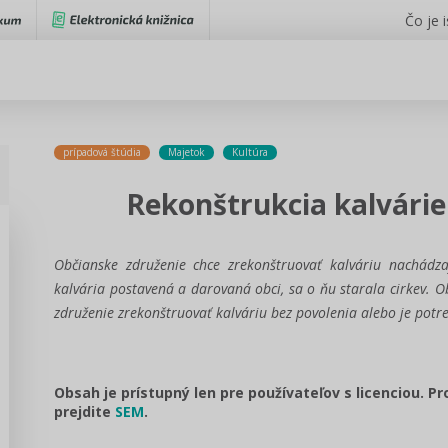
Čo je 
prípadová štúdia
Majetok
Kultúra
Rekonštrukcia kalvár
Občianske združenie chce zrekonštruovať kalváriu nachá
kalvária postavená a darovaná obci, sa o ňu starala cirkev. 
združenie zrekonštruovať kalváriu bez povolenia alebo je potr
Obsah je prístupný len pre používateľov s licenciou. P
prejdite
SEM
.