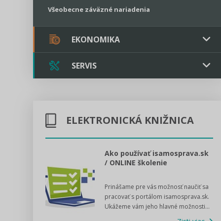
Všeobecne záväzné nariadenia
EKONOMIKA
SERVIS
Verejné obstarávanie
Majetok / Rozpočet
Triple licencia
Majetok
Sociálne podniky
ELEKTRONICKÁ KNIŽNICA
Kontakt
Rozpočet
Štátna pomoc
Online poradenstvo
l voľby 2022
Ako používať isamosprava.sk
/ ONLINE školenie
Tlačová agentúra
dný manuál pre
Prinášame pre vás možnosť naučiť sa
 poslanca obce,
VIDEO produkcia
pracovať s portálom isamosprava.sk.
v...
Ukážeme vám jeho hlavné možnosti...
Zisti viac
Štátna pomoc a GDPR asistencia