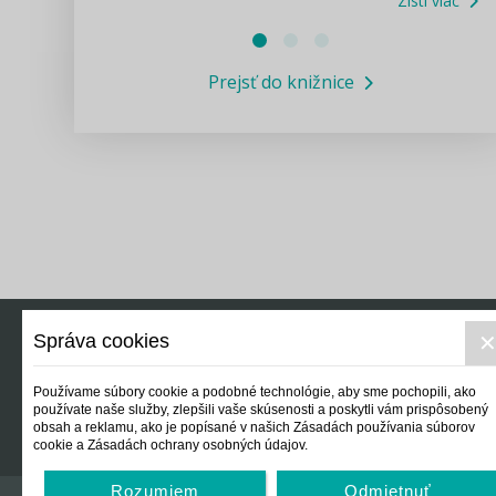
Zisti viac
Právne služby GPL
Prejsť do knižnice
Informácie COVID19
Legislatívne správy
Výskumný inštitút isamosprava.sk
Newsletter
Správa cookies
Právo
Ek
Používame súbory cookie a podobné technológie, aby sme pochopili, ako
používate naše služby, zlepšili vaše skúsenosti a poskytli vám prispôsobený
obsah a reklamu, ako je popísané v našich Zásadách používania súborov
cookie a Zásadách ochrany osobných údajov.
Rozumiem
Odmietnuť