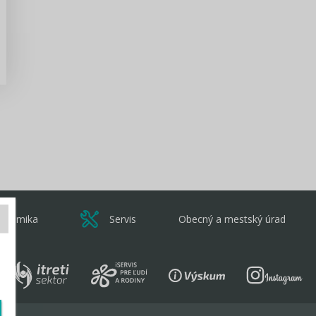
Zisti viac
onomika
Servis
Obecný a mestský úrad