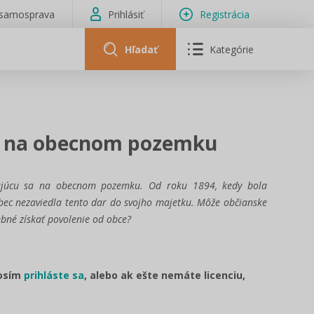
isamosprava
Prihlásiť
Registrácia
Hľadať
Kategórie
ie na obecnom pozemku
dzajúcu sa na obecnom pozemku. Od roku 1894, kedy bola
Obec nezaviedla tento dar do svojho majetku. Môže občianske
ebné získať povolenie od obce?
rosím
prihláste sa
, alebo ak ešte nemáte licenciu,