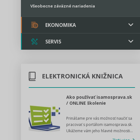
Všeobecne záväzné nariadenia
EKONOMIKA
SERVIS
Verejné obstarávanie
Majetok / Rozpočet
Triple licencia
Majetok
Sociálne podniky
ELEKTRONICKÁ KNIŽNICA
Kontakt
Rozpočet
Štátna pomoc
Online poradenstvo
l voľby 2022
Ako používať isamosprava.sk
/ ONLINE školenie
Tlačová agentúra
dný manuál pre
Prinášame pre vás možnosť naučiť sa
 poslanca obce,
VIDEO produkcia
pracovať s portálom isamosprava.sk.
v...
Ukážeme vám jeho hlavné možnosti...
Zisti viac
Štátna pomoc a GDPR asistencia