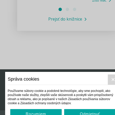
Zisti viac
Právne služby GPL
Prejsť do knižnice
Informácie COVID19
Legislatívne správy
Výskumný inštitút isamosprava.sk
Newsletter
Správa cookies
Právo
Ek
Používame súbory cookie a podobné technológie, aby sme pochopili, ako
používate naše služby, zlepšili vaše skúsenosti a poskytli vám prispôsobený
obsah a reklamu, ako je popísané v našich Zásadách používania súborov
cookie a Zásadách ochrany osobných údajov.
Rozumiem
Odmietnuť