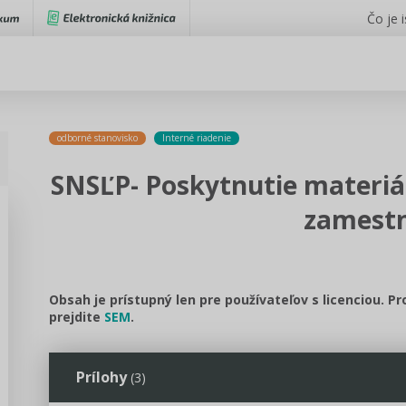
Čo je 
odborné stanovisko
Interné riadenie
SNSĽP- Poskytnutie materiá
zamest
Obsah je prístupný len pre používateľov s licenciou. P
prejdite
SEM
.
Prílohy
(3)