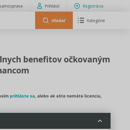
isamosprava
Prihlásiť
Registrácia
Hľadať
Kategórie
lnych benefitov očkovaným
nancom
rosím
prihláste sa
, alebo ak ešte nemáte licenciu,