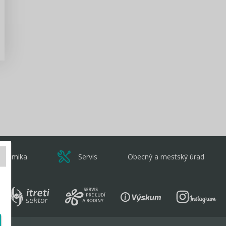
Zisti viac
onomika
Servis
Obecný a mestský úrad