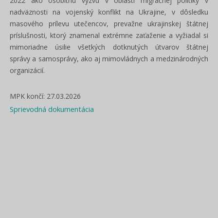
2022 ako osobitnú výzvu v oblasti migračnej politiky v
nadväznosti na vojenský konflikt na Ukrajine, v dôsledku
masového prílevu utečencov, prevažne ukrajinskej štátnej
príslušnosti, ktorý znamenal extrémne zaťaženie a vyžiadal si
mimoriadne úsilie všetkých dotknutých útvarov štátnej
správy a samosprávy, ako aj mimovládnych a medzinárodných
organizácií.
MPK končí: 27.03.2026
Sprievodná dokumentácia