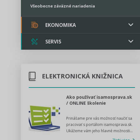
Všeobecne záväzné nariadenia
EKONOMIKA
SERVIS
Verejné obstarávanie
Majetok / Rozpočet
Triple licencia
Majetok
Sociálne podniky
ELEKTRONICKÁ KNIŽNICA
Kontakt
Rozpočet
Štátna pomoc
Online poradenstvo
l voľby 2022
Ako používať isamosprava.sk
/ ONLINE školenie
Tlačová agentúra
dný manuál pre
Prinášame pre vás možnosť naučiť sa
 poslanca obce,
VIDEO produkcia
pracovať s portálom isamosprava.sk.
v...
Ukážeme vám jeho hlavné možnosti...
Zisti viac
Štátna pomoc a GDPR asistencia