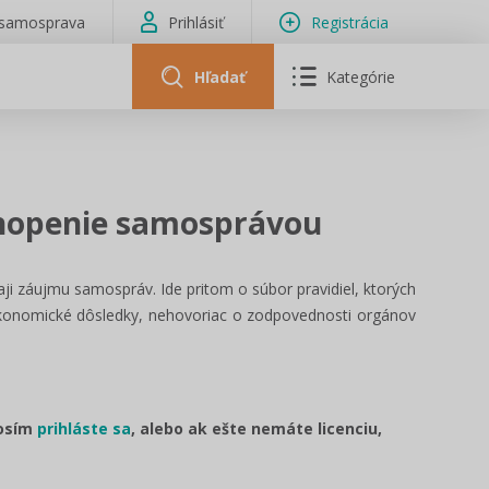
isamosprava
Prihlásiť
Registrácia
Hľadať
Kategórie
chopenie samosprávou
ji záujmu samospráv. Ide pritom o súbor pravidiel, ktorých
konomické dôsledky, nehovoriac o zodpovednosti orgánov
.
rosím
prihláste sa
, alebo ak ešte nemáte licenciu,