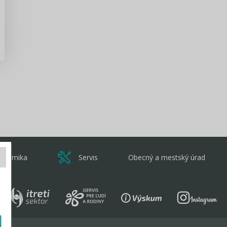
Zisti viac
onomika
Servis
Obecný a mestský úrad