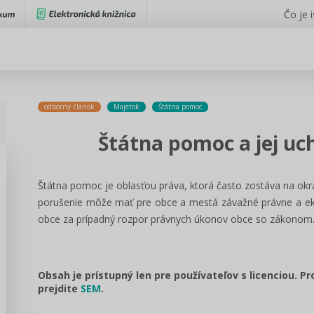
Čo je 
odborný článok
Majetok
Štátna pomoc
Štátna pomoc a jej u
Štátna pomoc je oblasťou práva, ktorá často zostáva na okra
porušenie môže mať pre obce a mestá závažné právne a e
obce za prípadný rozpor právnych úkonov obce so zákonom
Obsah je prístupný len pre používateľov s licenciou. P
prejdite
SEM
.