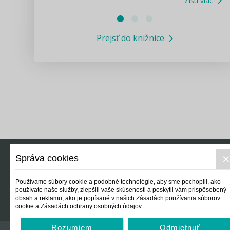
Zisti viac
Právne služby GPL
Prejsť do knižnice
Informácie COVID19
Legislatívne správy
Výskumný inštitút isamosprava.sk
Newsletter
Správa cookies
Právo
Ek
Používame súbory cookie a podobné technológie, aby sme pochopili, ako
používate naše služby, zlepšili vaše skúsenosti a poskytli vám prispôsobený
obsah a reklamu, ako je popísané v našich Zásadách používania súborov
cookie a Zásadách ochrany osobných údajov.
Rozumiem
Odmietnuť