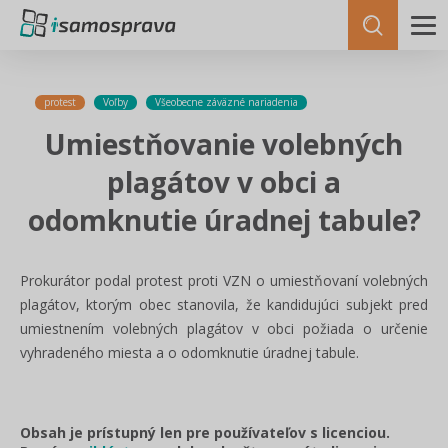
protest
Voľby
Všeobecne záväzné nariadenia
Umiestňovanie volebných
plagátov v obci a
odomknutie úradnej tabule?
Prokurátor podal protest proti VZN o umiestňovaní volebných
plagátov, ktorým obec stanovila, že kandidujúci subjekt pred
umiestnením volebných plagátov v obci požiada o určenie
vyhradeného miesta a o odomknutie úradnej tabule.
Obsah je prístupný len pre používateľov s licenciou.