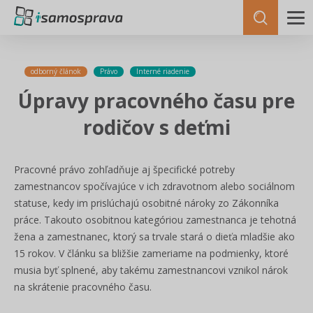
odborný článok
Právo
Interné riadenie
Úpravy pracovného času pre
rodičov s deťmi
Pracovné právo zohľadňuje aj špecifické potreby
zamestnancov spočívajúce v ich zdravotnom alebo sociálnom
statuse, kedy im prislúchajú osobitné nároky zo Zákonníka
práce. Takouto osobitnou kategóriou zamestnanca je tehotná
žena a zamestnanec, ktorý sa trvale stará o dieťa mladšie ako
15 rokov. V článku sa bližšie zameriame na podmienky, ktoré
musia byť splnené, aby takému zamestnancovi vznikol nárok
na skrátenie pracovného času.