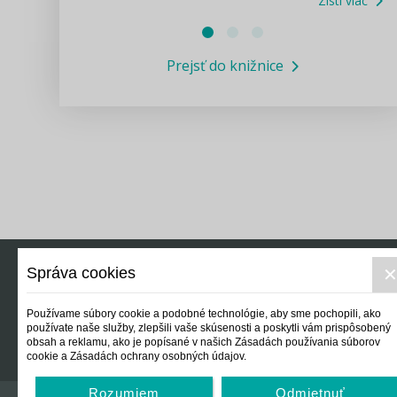
Zisti viac
Právne služby GPL
Prejsť do knižnice
Informácie COVID19
Legislatívne správy
Výskumný inštitút isamosprava.sk
Newsletter
Správa cookies
Právo
Ek
Používame súbory cookie a podobné technológie, aby sme pochopili, ako
používate naše služby, zlepšili vaše skúsenosti a poskytli vám prispôsobený
obsah a reklamu, ako je popísané v našich Zásadách používania súborov
cookie a Zásadách ochrany osobných údajov.
Rozumiem
Odmietnuť