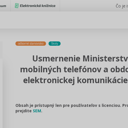
Čo je 
odborné stanovisko
Školy
Usmernenie Ministerstv
mobilných telefónov a obd
elektronickej komunikácie
Obsah je prístupný len pre používateľov s licenciou. P
prejdite
SEM
.