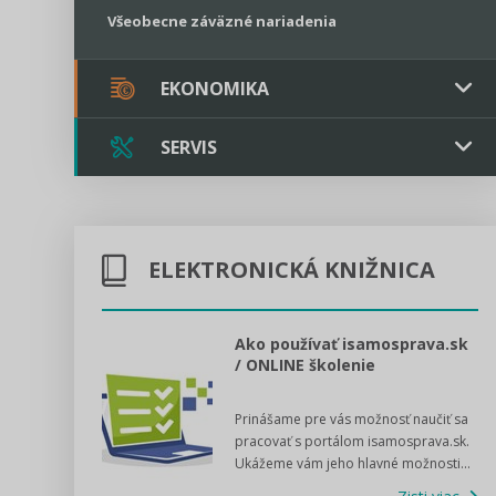
Všeobecne záväzné nariadenia
EKONOMIKA
SERVIS
Verejné obstarávanie
Majetok / Rozpočet
Triple licencia
Majetok
Sociálne podniky
ELEKTRONICKÁ KNIŽNICA
Kontakt
Rozpočet
Štátna pomoc
Online poradenstvo
l voľby 2022
Ako používať isamosprava.sk
/ ONLINE školenie
Tlačová agentúra
dný manuál pre
Prinášame pre vás možnosť naučiť sa
 poslanca obce,
VIDEO produkcia
pracovať s portálom isamosprava.sk.
v...
Ukážeme vám jeho hlavné možnosti...
Zisti viac
Štátna pomoc a GDPR asistencia