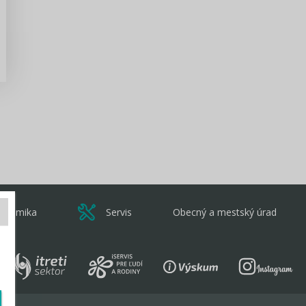
Zisti viac
onomika
Servis
Obecný a mestský úrad