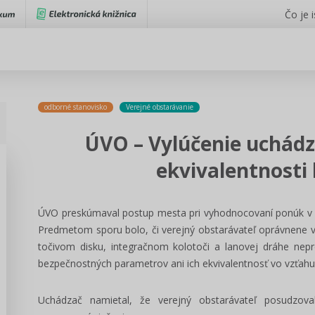
Čo je 
odborné stanovisko
Verejné obstarávanie
ÚVO – Vylúčenie uchád
ekvivalentnosti
ÚVO preskúmaval postup mesta pri vyhodnocovaní ponúk v 
Predmetom sporu bolo, či verejný obstarávateľ oprávnene v
točivom disku, integračnom kolotoči a lanovej dráhe nep
bezpečnostných parametrov ani ich ekvivalentnosť vo vzťahu
Uchádzač namietal, že verejný obstarávateľ posudzova