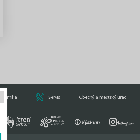
Zisti viac
onomika
Servis
Obecný a mestský úrad