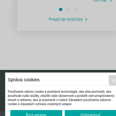
Zisti viac
Právne služby GPL
Prejsť do knižnice
Informácie COVID19
Legislatívne správy
Výskumný inštitút isamosprava.sk
Newsletter
Správa cookies
Právo
Ek
Používame súbory cookie a podobné technológie, aby sme pochopili, ako
používate naše služby, zlepšili vaše skúsenosti a poskytli vám prispôsobený
obsah a reklamu, ako je popísané v našich Zásadách používania súborov
cookie a Zásadách ochrany osobných údajov.
Rozumiem
Odmietnuť