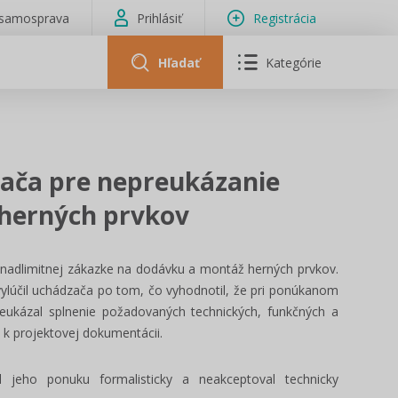
isamosprava
Prihlásiť
Registrácia
Hľadať
Kategórie
zača pre nepreukázanie
 herných prvkov
nadlimitnej zákazke na dodávku a montáž herných prvkov.
ylúčil uchádzača po tom, čo vyhodnotil, že pri ponúkanom
reukázal splnenie požadovaných technických, funkčných a
 k projektovej dokumentácii.
l jeho ponuku formalisticky a neakceptoval technicky