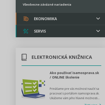
Všeobecne záväzné nariadenia
EKONOMIKA
SERVIS
Verejné obstarávanie
Majetok / Rozpočet
Triple licencia
Majetok
Sociálne podniky
ELEKTRONICKÁ KNIŽNICA
Kontakt
Rozpočet
Štátna pomoc
Online poradenstvo
l voľby 2022
Ako používať isamosprava.sk
/ ONLINE školenie
Tlačová agentúra
dný manuál pre
Prinášame pre vás možnosť naučiť sa
 poslanca obce,
VIDEO produkcia
pracovať s portálom isamosprava.sk.
v...
Ukážeme vám jeho hlavné možnosti...
Zisti viac
Štátna pomoc a GDPR asistencia