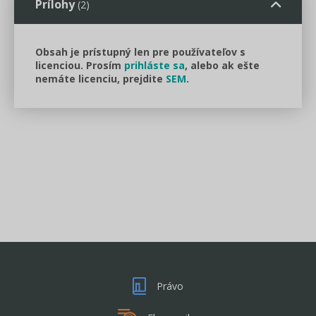
Prílohy
(2)
Obsah je prístupný len pre používateľov s
licenciou. Prosím
prihláste sa
, alebo ak ešte
nemáte licenciu, prejdite
SEM
.
Právo