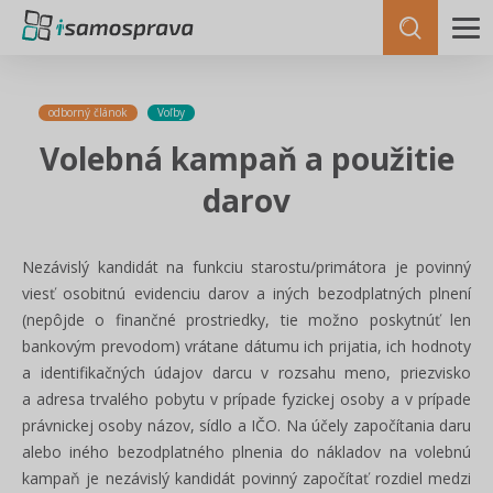
odborný článok
Voľby
Volebná kampaň a použitie
darov
Nezávislý kandidát na funkciu starostu/primátora je povinný
viesť osobitnú evidenciu darov a iných bezodplatných plnení
(nepôjde o finančné prostriedky, tie možno poskytnúť len
bankovým prevodom) vrátane dátumu ich prijatia, ich hodnoty
a identifikačných údajov darcu v rozsahu meno, priezvisko
a adresa trvalého pobytu v prípade fyzickej osoby a v prípade
právnickej osoby názov, sídlo a IČO. Na účely započítania daru
alebo iného bezodplatného plnenia do nákladov na volebnú
kampaň je nezávislý kandidát povinný započítať rozdiel medzi