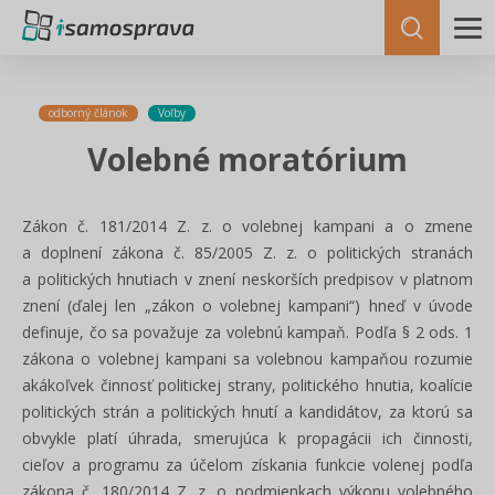
odborný článok
Voľby
Volebné moratórium
Zákon č. 181/2014 Z. z. o volebnej kampani a o zmene
a doplnení zákona č. 85/2005 Z. z. o politických stranách
a politických hnutiach v znení neskorších predpisov v platnom
znení (ďalej len „zákon o volebnej kampani“) hneď v úvode
definuje, čo sa považuje za volebnú kampaň. Podľa § 2 ods. 1
zákona o volebnej kampani sa volebnou kampaňou rozumie
akákoľvek činnosť politickej strany, politického hnutia, koalície
politických strán a politických hnutí a kandidátov, za ktorú sa
obvykle platí úhrada, smerujúca k propagácii ich činnosti,
cieľov a programu za účelom získania funkcie volenej podľa
zákona č. 180/2014 Z. z. o podmienkach výkonu volebného